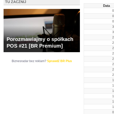
TU ZACZNIJ
Data
0
0
0
3
3
2
Porozmawiajmy o spółkach
2
POS #21 [BR Premium]
2
2
2
Biznesradar bez reklam?
Sprawdź BR Plus
2
2
2
1
1
1
1
1
1
0