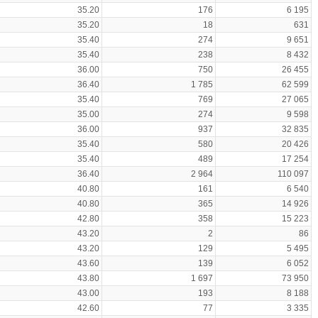
35.20
176
6 195
35.20
18
631
35.40
274
9 651
35.40
238
8 432
36.00
750
26 455
36.40
1 785
62 599
35.40
769
27 065
35.00
274
9 598
36.00
937
32 835
35.40
580
20 426
35.40
489
17 254
36.40
2 964
110 097
40.80
161
6 540
40.80
365
14 926
42.80
358
15 223
43.20
2
86
43.20
129
5 495
43.60
139
6 052
43.80
1 697
73 950
43.00
193
8 188
42.60
77
3 335