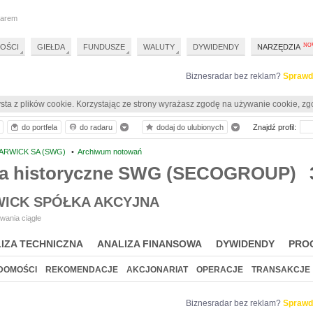
darem
OŚCI
GIEŁDA
FUNDUSZE
WALUTY
DYWIDENDY
NARZĘDZIA
Biznesradar bez reklam?
Sprawd
sta z plików cookie. Korzystając ze strony wyrażasz zgodę na używanie cookie, zg
do portfela
do radaru
dodaj do ulubionych
Znajdź profil:
ARWICK SA (SWG)
•
Archiwum notowań
a historyczne SWG (SECOGROUP)
ICK SPÓŁKA AKCYJNA
wania ciągłe
IZA TECHNICZNA
ANALIZA FINANSOWA
DYWIDENDY
PRO
DOMOŚCI
REKOMENDACJE
AKCJONARIAT
OPERACJE
TRANSAKCJE
Biznesradar bez reklam?
Sprawd