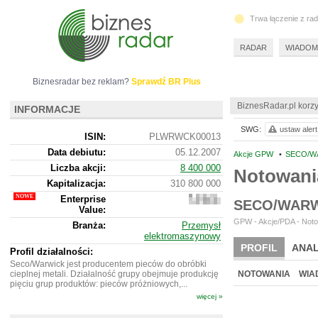
Trwa łączenie z ra
RADAR
WIADOM
Biznesradar bez reklam?
Sprawdź BR Plus
BiznesRadar.pl korzy
INFORMACJE
SWG:
ustaw alert
ISIN:
PLWRWCK00013
Data debiutu:
05.12.2007
Akcje GPW
•
SECO/W
Liczba akcji:
8 400 000
Notowani
Kapitalizacja:
310 800 000
Enterprise
428
SECO/WARW
Value:
037
000
GPW - Akcje/PDA - Noto
Branża:
Przemysł
elektromaszynowy
PROFIL
ANAL
Profil działalności:
Seco/Warwick jest producentem pieców do obróbki
cieplnej metali. Działalność grupy obejmuje produkcję
NOTOWANIA
WIA
pięciu grup produktów: pieców próżniowych,...
więcej »