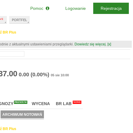
Pomoc
Logowanie
Rejestracja
PORTFEL
ź BR Plus
odnie z aktualnymi ustawieniami przeglądarki.
Dowiedz się więcej.
[x]
37.00
0.00
(0.00%)
05 sie 10:00
PREMIUM
NOWE
GNOZY
WYCENA
BR LAB
ARCHIWUM NOTOWAŃ
ź BR Plus