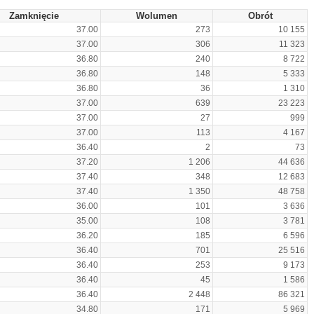
Zamknięcie
Wolumen
Obrót
37.00
273
10 155
37.00
306
11 323
36.80
240
8 722
36.80
148
5 333
36.80
36
1 310
37.00
639
23 223
37.00
27
999
37.00
113
4 167
36.40
2
73
37.20
1 206
44 636
37.40
348
12 683
37.40
1 350
48 758
36.00
101
3 636
35.00
108
3 781
36.20
185
6 596
36.40
701
25 516
36.40
253
9 173
36.40
45
1 586
36.40
2 448
86 321
34.80
171
5 969