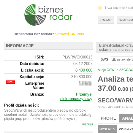
Trwa łączenie z ra
RADAR
WIADOM
Biznesradar bez reklam?
Sprawdź BR Plus
INFORMACJE
BiznesRadar.pl korzy
ustawieniami przeglą
ISIN:
PLWRWCK00013
SWG:
ustaw alert
Data debiutu:
05.12.2007
Liczba akcji:
8 400 000
Akcje GPW
•
SECO/W
Kapitalizacja:
310 800 000
Analiza 
Enterprise
428
37.00
Value:
037
0.00
(
000
Branża:
Przemysł
elektromaszynowy
SECO/WARW
Profil działalności:
GPW - Akcje/PDA - Noto
Seco/Warwick jest producentem pieców do obróbki
cieplnej metali. Działalność grupy obejmuje produkcję
PROFIL
ANAL
pięciu grup produktów: pieców próżniowych,...
więcej »
WYCENA
BR 
WYKRES
WSKAŹN