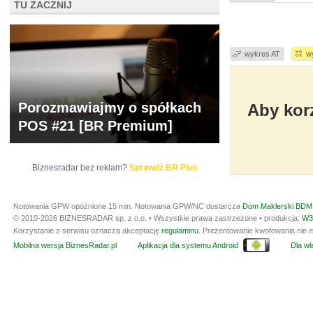
TU ZACZNIJ
wykres AT
w
Porozmawiajmy o spółkach
Aby korz
POS #21 [BR Premium]
Biznesradar bez reklam?
Sprawdź BR Plus
Notowania GPW opóźnione 15 min.
Notowania GPW/NC dostarcza
Dom Maklerski BDM 
© 2010-2026 BIZNESRADAR sp. z o.o. • Wszystkie prawa zastrzeżone • produkcja:
W3
Korzystanie z serwisu oznacza akceptację
regulaminu
. Prezentowanie kwotowania nie m
Mobilna wersja BiznesRadar.pl
Aplikacja dla systemu Android
Dla wła