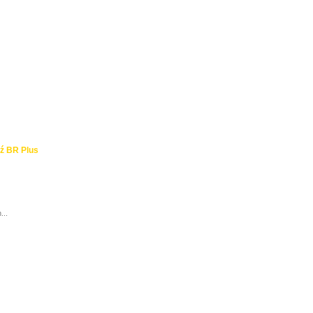
ź BR Plus
...