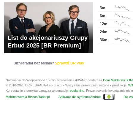
3m
6m
12m
24m
List do akcjonariuszy Grupy
36m
Erbud 2025 [BR Premium]
Biznesradar bez reklam?
Sprawdź BR Plus
Notowania GPW opóźnione 15 min.
Notowania GPW/NC dostarcza
Dom Maklerski BDM 
© 2010-2026 BIZNESRADAR sp. z o.o. • Wszystkie prawa zastrzeżone • produkcja:
W3
Korzystanie z serwisu oznacza akceptację
regulaminu
. Prezentowanie kwotowania nie m
Mobilna wersja BiznesRadar.pl
Aplikacja dla systemu Android
Dla wła