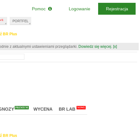
Pomoc
Logowanie
Rejestracja
PORTFEL
ź BR Plus
odnie z aktualnymi ustawieniami przeglądarki.
Dowiedz się więcej.
[x]
PREMIUM
NOWE
GNOZY
WYCENA
BR LAB
ź BR Plus