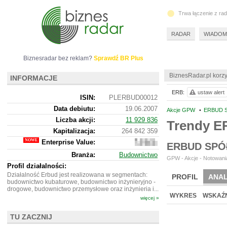
Trwa łączenie z ra
RADAR
WIADOM
Biznesradar bez reklam?
Sprawdź BR Plus
BiznesRadar.pl korzy
INFORMACJE
ERB:
ustaw alert
ISIN:
PLERBUD00012
Data debiutu:
19.06.2007
Akcje GPW
•
ERBUD S
Liczba akcji:
11 929 836
Trendy E
Kapitalizacja:
264 842 359
Enterprise Value:
538
ERBUD SPÓ
442
Branża:
Budownictwo
359
GPW - Akcje - Notowania
Profil działalności:
Działalność Erbud jest realizowana w segmentach:
PROFIL
ANAL
budownictwo kubaturowe, budownictwo inżynieryjno -
drogowe, budownictwo przemysłowe oraz inżynieria i...
WYKRES
WSKAŹN
więcej »
TU ZACZNIJ