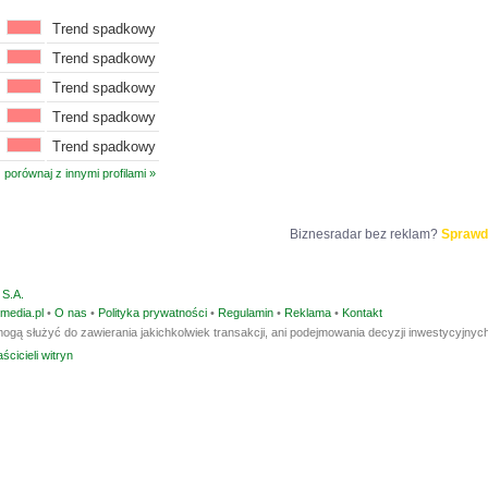
Trend spadkowy
Trend spadkowy
Trend spadkowy
Trend spadkowy
Trend spadkowy
porównaj z innymi profilami »
Biznesradar bez reklam?
Sprawd
S.A.
media.pl
•
O nas
•
Polityka prywatności
•
Regulamin
•
Reklama
•
Kontakt
ogą służyć do zawierania jakichkolwiek transakcji, ani podejmowania decyzji inwestycyjnych
ścicieli witryn