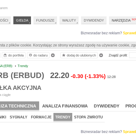
darem
OŚCI
GIEŁDA
FUNDUSZE
WALUTY
DYWIDENDY
NARZĘDZIA
Biznesradar bez reklam?
Sprawd
sta z plików cookie. Korzystając ze strony wyrażasz zgodę na używanie cookie, zg
do portfela
do radaru
dodaj do ulubionych
Znajdź profil:
A (ERB)
•
Trendy
RB (ERBUD)
22.20
-0.30
(-1.33%)
12:28
ŁKA AKCYJNA
 ciągłe
IZA TECHNICZNA
ANALIZA FINANSOWA
DYWIDENDY
PRO
IKI
SYGNAŁY
FORMACJE
TRENDY
STOPA ZWROTU
Biznesradar bez reklam?
Sprawd