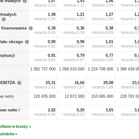
w trwałych
1,07
1,43
1,06
1,
~branża
2,23
~branża
2,11
~branża
2,09
~branża
2,
trwałych
1,48
1,21
1,27
1,
~branża
1,55
~branża
1,54
~branża
1,48
~branża
1,
y finansowania
0,38
0,36
0,38
0,
~branża
0,60
~branża
0,59
~branża
0,59
~branża
0,
itału obcego
0,90
0,98
1,01
1,
~branża
0,81
~branża
0,88
~branża
0,86
~branża
0,
sytuacji
0,91
0,79
0,77
0,
~branża
0,94
~branża
0,97
~branża
0,95
~branża
0,
1 082 737 000
1 058 633 000
1 224 708 000
1 388 439 0
/ EBITDA
25,31
16,60
29,08
23,
~branża
2,61
~branża
2,07
~branża
1,89
~branża
2,
we netto
120 435 000
12 872 000
153 685 000
228 791 0
owe netto /
2,82
0,20
3,65
3,
~branża
0,38
~branża
0,23
~branża
0,23
~branża
0,
ofilami w branży »
kaźników »