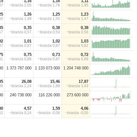
15
1,16
1,16
1,11
07
~branża
2,05
~branża
1,76
~branża
1,95
25
1,26
1,25
1,23
50
~branża
1,49
~branża
1,55
~branża
1,47
35
0,35
0,38
0,38
57
~branża
0,57
~branża
0,53
~branża
0,56
02
1,01
1,02
1,03
87
~branża
0,87
~branża
0,87
~branża
0,82
75
0,75
0,73
0,72
91
~branża
0,88
~branża
0,87
~branża
0,89
00
1 373 787 000
1 133 073 000
1 204 748 000
05
26,08
15,46
17,87
39
~branża
2,24
~branża
1,89
~branża
1,43
00
240 738 000
116 226 000
273 600 000
80
4,57
1,59
4,06
52
~branża
0,24
~branża
-0,06
~branża
-0,00