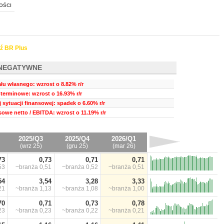
OŚCI
ź BR Plus
NEGATYWNE
ału własnego: wzrost o 8.82% r/r
terminowe: wzrost o 16.93% r/r
 sytuacji finansowej: spadek o 6.60% r/r
sowe netto / EBITDA: wzrost o 11.19% r/r
2025/Q3
2025/Q4
2026/Q1
(wrz 25)
(gru 25)
(mar 26)
73
0,73
0,71
0,71
53
~branża
0,51
~branża
0,52
~branża
0,51
54
3,54
3,28
3,33
21
~branża
1,13
~branża
1,08
~branża
1,00
70
0,71
0,73
0,78
23
~branża
0,23
~branża
0,22
~branża
0,21