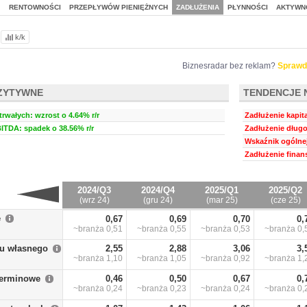
J
RENTOWNOŚCI
PRZEPŁYWÓW PIENIĘŻNYCH
ZADŁUŻENIA
PŁYNNOŚCI
AKTYWN
k/k
Biznesradar bez reklam?
Sprawd
ZYTYWNE
TENDENCJE 
rwałych: wzrost o 4.64% r/r
Zadłużenie kapit
BITDA: spadek o 38.56% r/r
Zadłużenie długo
Wskaźnik ogólnej
Zadłużenie finan
2024/Q3
2024/Q4
2025/Q1
2025/Q2
(wrz 24)
(gru 24)
(mar 25)
(cze 25)
e
0,67
0,69
0,70
0,
~branża
0,51
~branża
0,55
~branża
0,53
~branża
0,
łu własnego
2,55
2,88
3,06
3,
~branża
1,10
~branża
1,05
~branża
0,92
~branża
1,
terminowe
0,46
0,50
0,67
0,
~branża
0,24
~branża
0,23
~branża
0,24
~branża
0,