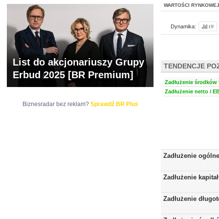
WARTOŚCI RYNKOWE
Dynamika:
r/r
List do akcjonariuszy Grupy
TENDENCJE PO
Erbud 2025 [BR Premium]
Zadłużenie środków t
Zadłużenie netto / E
Biznesradar bez reklam?
Sprawdź BR Plus
Zadłużenie ogóln
Zadłużenie kapita
Zadłużenie długo