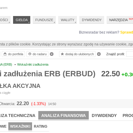
darem
OŚCI
GIEŁDA
FUNDUSZE
WALUTY
DYWIDENDY
NARZĘDZIA
Biznesradar bez reklam?
Sprawd
sta z plików cookie. Korzystając ze strony wyrażasz zgodę na używanie cookie, zg
do portfela
do radaru
dodaj do ulubionych
Znajdź profil:
A (ERB)
•
Wskaźniki zadłużenia
i zadłużenia ERB (ERBUD)
22.50
+0.3
ŁKA AKCYJNA
 ciągłe
22.20
Otwarcia:
(-1.33%)
14:50
IZA TECHNICZNA
ANALIZA FINANSOWA
DYWIDENDY
PRO
OWE
WSKAŹNIKI
RATING