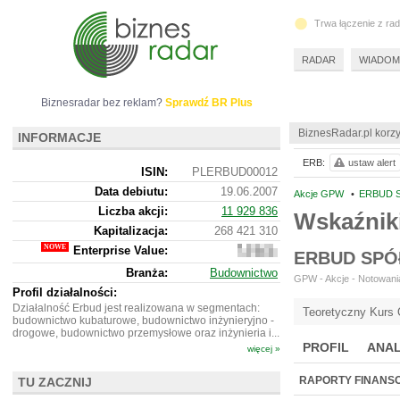
Trwa łączenie z ra
RADAR
WIADOM
Biznesradar bez reklam?
Sprawdź BR Plus
BiznesRadar.pl korzy
INFORMACJE
ERB:
ustaw alert
ISIN:
PLERBUD00012
Data debiutu:
19.06.2007
Akcje GPW
•
ERBUD S
Liczba akcji:
11 929 836
Wskaźnik
Kapitalizacja:
268 421 310
Enterprise Value:
542
ERBUD SPÓ
021
Branża:
Budownictwo
310
GPW - Akcje - Notowania
Profil działalności:
Działalność Erbud jest realizowana w segmentach:
Teoretyczny Kurs 
budownictwo kubaturowe, budownictwo inżynieryjno -
drogowe, budownictwo przemysłowe oraz inżynieria i...
PROFIL
ANAL
więcej »
RAPORTY FINANS
TU ZACZNIJ