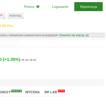
Pomoc
Logowanie
Rejestracja
PORTFEL
ź BR Plus
odnie z aktualnymi ustawieniami przeglądarki.
Dowiedz się więcej.
[x]
0
(+1.35%)
06 sie 16:43
PREMIUM
NOWE
GNOZY
WYCENA
BR LAB