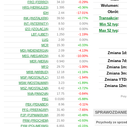
FRO (FERRO)
34.10
-0.29%
Wolumen:
HRS (HERKULES)
1.395
+0.36%
Obrót:
IDH
2.44
-17.01%
Transakcje
:
INK (INSTALKRK)
39.50
+0.77%
INT (INTERNITY)
8.50
0.00%
Min 52 tyg
:
IZO (IZOLACJA)
3.82
0.00%
Max 52 tyg
:
LBT (LIBET)
1.250
-1.19%
LUG
2.00
0.00%
MCR
15.30
+0.33%
MDI (MDIENERGIA)
2.09
-4.13%
Zmiana 1d
MEG (MEGARON)
6.30
-10.00%
Zmiana 7d
MER (MERA)
0.940
0.00%
MFO
29.70
-1.00%
Zmiana 1m
MRB (MIRBUD)
12.18
+1.16%
Zmiana 3m
MSP (MOSTALPLC)
12.65
-1.94%
Zmiana YTD
MSW (MOSTALWAR)
3.23
+1.89%
Zmiana 12m
MSZ (MOSTALZAB)
6.42
+3.72%
NVA (PANOVA)
17.75
-0.84%
Przy
PBG
0.0180
+5.88%
PBX (PEKABEX)
8.96
-0.11%
PFG (PREFAGRP)
31.40
-7.65%
SPRAWOZDANIE
PJP (PJPMAKRUM)
20.80
+0.48%
PRM (PROCHEM)
21.60
+0.93%
Przychody ze sprze
PXM (POLIMEXMS)
6.855
+0.15%