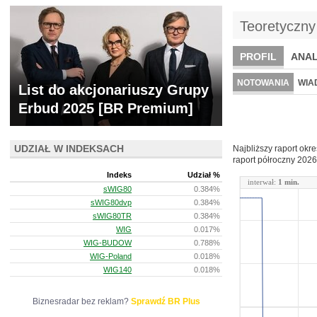
Teoretyczny
PROFIL
ANAL
WYCENA
BR 
NOTOWANIA
WIA
List do akcjonariuszy Grupy
ARCHIWUM NOTO
Erbud 2025 [BR Premium]
UDZIAŁ W INDEKSACH
Najbliższy raport okr
raport półroczny
2026
Indeks
Udział %
interwał:
1 min.
sWIG80
0.384%
sWIG80dvp
0.384%
sWIG80TR
0.384%
WIG
0.017%
WIG-BUDOW
0.788%
WIG-Poland
0.018%
WIG140
0.018%
Biznesradar bez reklam?
Sprawdź BR Plus