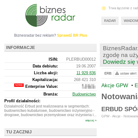
Trwa łączenie z ra
RADAR
WIADOM
Biznesradar bez reklam?
Sprawdź BR Plus
INFORMACJE
BiznesRadar.
zgodę na uży
ISIN:
PLERBUD00012
Dowiedz się 
Data debiutu:
19.06.2007
Liczba akcji:
11 929 836
ERB:
ustaw alert
Kapitalizacja:
268 421 310
Akcje GPW
•
E
Enterprise Value:
542
021
Branża:
Budownictwo
Notowani
310
Profil działalności:
Działalność Erbud jest realizowana w segmentach:
ERBUD SPÓ
budownictwo kubaturowe, budownictwo inżynieryjno -
drogowe, budownictwo przemysłowe oraz inżynieria i...
GPW - Akcje - Notowania
więcej »
TU ZACZNIJ