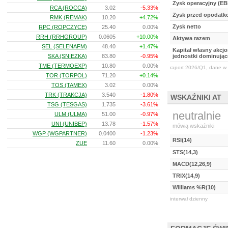
Zysk operacyjny (EB
RCA (ROCCA)
3.02
-5.33%
Zysk przed opodat
RMK (REMAK)
10.20
+4.72%
Zysk netto
RPC (ROPCZYCE)
25.40
0.00%
RRH (RRHGROUP)
0.0605
+10.00%
Aktywa razem
SEL (SELENAFM)
48.40
+1.47%
Kapitał własny akcj
SKA (SNIEZKA)
83.80
-0.95%
jednostki dominując
TME (TERMOEXP)
10.80
0.00%
raport 2026/Q1, dane w 
TOR (TORPOL)
71.20
+0.14%
TOS (TAMEX)
3.02
0.00%
TRK (TRAKCJA)
3.540
-1.80%
WSKAŹNIKI AT
TSG (TESGAS)
1.735
-3.61%
neutralnie
ULM (ULMA)
51.00
-0.97%
UNI (UNIBEP)
13.78
-1.57%
mówią wskaźniki
WGP (WGPARTNER)
0.0400
-1.23%
RSI(14)
ZUE
11.60
0.00%
STS(14,3)
MACD(12,26,9)
TRIX(14,9)
Williams %R(10)
interwał dzienny