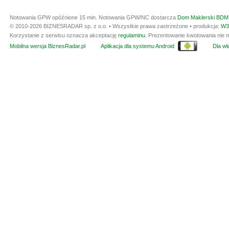
Notowania GPW opóźnione 15 min.
Notowania GPW/NC dostarcza
Dom Maklerski BDM 
© 2010-2026 BIZNESRADAR sp. z o.o. • Wszystkie prawa zastrzeżone • produkcja:
W3
Korzystanie z serwisu oznacza akceptację
regulaminu
. Prezentowanie kwotowania nie m
Mobilna wersja BiznesRadar.pl
Aplikacja dla systemu Android
Dla wła