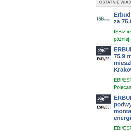
OSTATNIE WIA
Erbud
za 75,
ISBizne
później
ERBUD
75.9 
miesz
Krako
EBI/ES
Poleca
ERBUD
podwy
monta
energi
EBI/ES