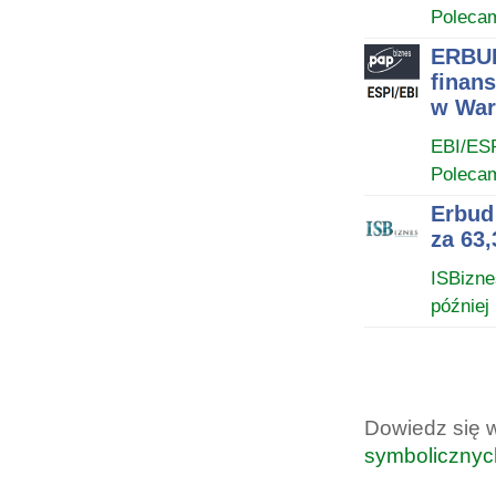
Poleca
ERBUD
finan
w War
EBI/ES
Poleca
Erbud
za 63,
ISBizne
później
Dowiedz się 
symbolicznyc