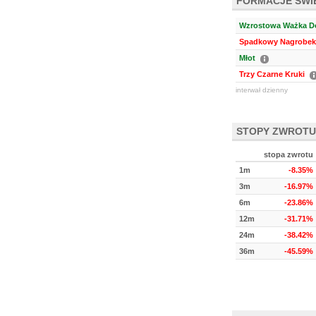
FORMACJE ŚW
Wzrostowa Ważka Do
Spadkowy Nagrobek 
Młot
Trzy Czarne Kruki
interwał dzienny
STOPY ZWROTU
stopa zwrotu
1m
-8.35%
3m
-16.97%
6m
-23.86%
12m
-31.71%
24m
-38.42%
36m
-45.59%