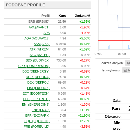
PODOBNE PROFILE
Profil
Kurs
Zmiana %
ERB (ERBUD)
22.50
+1.35%
APA (APANET)
1.00
-1.96%
APS
6.00
-4.00%
AQA (AQUAPOZ)
4.94
+5.56%
ASA (APIS)
0.0160
+6.67%
ATR (ATREM)
64.00
+1.59%
07:00
08:00
AZC (AZTEC)
1.34
0.00%
BDX (BUDIMEX)
738.00
-0.27%
Zakres danych:
CPR (COMPREMUM)
1.265
0.00%
Typ wykresu:
l
DBE (DBENERGY)
8.90
-0.89%
DCR (DECORA)
74.20
+0.54%
DEK (DEKPOL)
69.60
-0.29%
EBX (EKOBOX)
1.485
-0.67%
ECT (ECO5TECH)
0.660
-1.49%
ELT (ELEKTROTI)
66.30
+0.68%
Data:
ENI (ENERGOINS)
1.900
-1.30%
Kurs
:
ENP (ENAP)
3.64
+1.11%
EPR (EKOPARK)
7.05
+11.90%
Otwarcie:
EQU (EQUNICO)
1.520
+2.70%
Min:
FRB (FORBUILD)
4.40
-3.51%
Max: