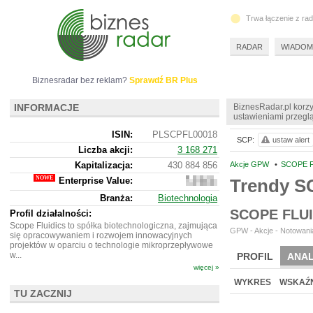
Trwa łączenie z ra
RADAR
WIADOM
Biznesradar bez reklam?
Sprawdź BR Plus
INFORMACJE
BiznesRadar.pl korzy
ustawieniami przeglą
ISIN:
PLSCPFL00018
SCP:
ustaw alert
Liczba akcji:
3 168 271
Kapitalizacja:
430 884 856
Akcje GPW
•
SCOPE F
Enterprise Value:
Trendy S
359
048
Branża:
Biotechnologia
856
SCOPE FLU
Profil działalności:
Scope Fluidics to spółka biotechnologiczna, zajmująca
GPW - Akcje - Notowania
się opracowywaniem i rozwojem innowacyjnych
projektów w oparciu o technologie mikroprzepływowe
w...
PROFIL
ANAL
więcej »
WYCENA
BR 
WYKRES
WSKAŹN
TU ZACZNIJ