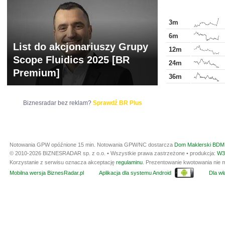
3m
6m
List do akcjonariuszy Grupy
12m
Scope Fluidics 2025 [BR
24m
Premium]
36m
Biznesradar bez reklam?
Sprawdź BR Plus
Notowania GPW opóźnione 15 min.
Notowania GPW/NC dostarcza
Dom Maklerski BDM 
© 2010-2026 BIZNESRADAR sp. z o.o. • Wszystkie prawa zastrzeżone • produkcja:
W3
Korzystanie z serwisu oznacza akceptację
regulaminu
. Prezentowanie kwotowania nie m
Mobilna wersja BiznesRadar.pl
Aplikacja dla systemu Android
Dla wła