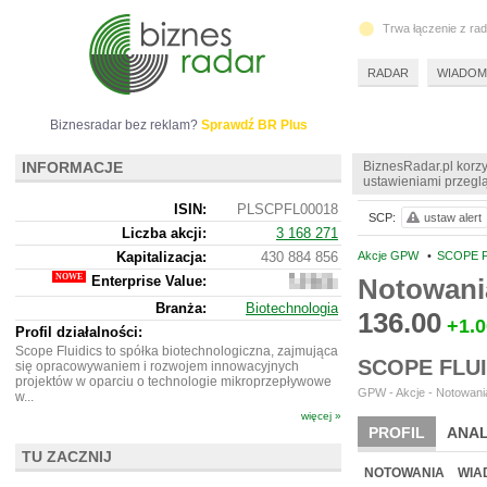
Trwa łączenie z ra
RADAR
WIADOM
Biznesradar bez reklam?
Sprawdź BR Plus
INFORMACJE
BiznesRadar.pl korzy
ustawieniami przeglą
ISIN:
PLSCPFL00018
SCP:
ustaw alert
Liczba akcji:
3 168 271
Kapitalizacja:
430 884 856
Akcje GPW
•
SCOPE F
Enterprise Value:
Notowani
359
048
Branża:
Biotechnologia
856
136.00
+1.0
Profil działalności:
Scope Fluidics to spółka biotechnologiczna, zajmująca
SCOPE FLU
się opracowywaniem i rozwojem innowacyjnych
projektów w oparciu o technologie mikroprzepływowe
GPW - Akcje - Notowania
w...
więcej »
PROFIL
ANAL
TU ZACZNIJ
WYCENA
BR 
NOTOWANIA
WIA