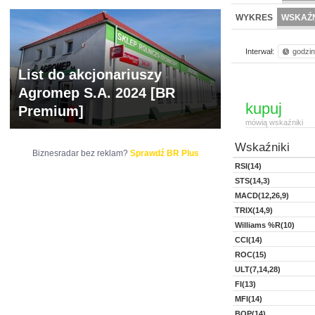
NOWE
BR LAB
WYKRES
WSKAŹN
Interwał:
godzi
List do akcjonariuszy
Agromep S.A. 2024 [BR
kupuj
Premium]
mówią wskaźniki
Wskaźniki
Biznesradar bez reklam?
Sprawdź BR Plus
RSI(14)
STS(14,3)
MACD(12,26,9)
TRIX(14,9)
Williams %R(10)
CCI(14)
ROC(15)
ULT(7,14,28)
FI(13)
MFI(14)
BOP(14)