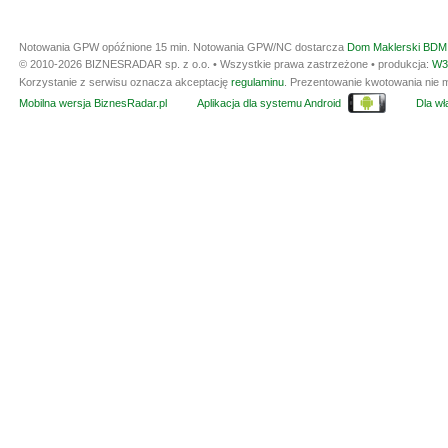
Notowania GPW opóźnione 15 min.
Notowania GPW/NC dostarcza
Dom Maklerski BDM 
© 2010-2026 BIZNESRADAR sp. z o.o. • Wszystkie prawa zastrzeżone • produkcja:
W3
Korzystanie z serwisu oznacza akceptację
regulaminu
. Prezentowanie kwotowania nie m
Mobilna wersja BiznesRadar.pl
Aplikacja dla systemu Android
Dla wła