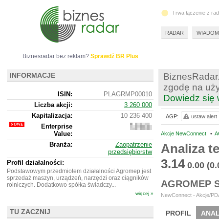
Trwa łączenie z ra
RADAR
WIADOM
Biznesradar bez reklam?
Sprawdź BR Plus
INFORMACJE
BiznesRadar.
zgodę na uży
ISIN:
PLAGRMP00010
Dowiedz się 
Liczba akcji:
3 260 000
Kapitalizacja:
10 236 400
AGP:
ustaw alert
Enterprise
13
Value:
231
Akcje NewConnect
•
A
400
Branża:
Zaopatrzenie
Analiza 
przedsiębiorstw
3.14
Profil działalności:
0.00
(0
Podstawowym przedmiotem działalności Agromep jest
sprzedaż maszyn, urządzeń, narzędzi oraz ciągników
AGROMEP S
rolniczych. Dodatkowo spółka świadczy...
więcej »
NewConnect - Akcje/PDA
TU ZACZNIJ
PROFIL
ANAL