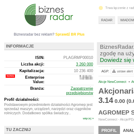
Trwa łączenie z ra
RADAR
WIADOM
Biznesradar bez reklam?
Sprawdź BR Plus
INFORMACJE
BiznesRadar.
zgodę na uży
ISIN:
PLAGRMP00010
Dowiedz się 
Liczba akcji:
3 260 000
Kapitalizacja:
10 236 400
AGP:
ustaw alert
Enterprise
13
Value:
231
Akcje NewConnect
•
A
400
Branża:
Zaopatrzenie
Akcjonar
przedsiębiorstw
3.14
Profil działalności:
0.00
(0
Podstawowym przedmiotem działalności Agromep jest
sprzedaż maszyn, urządzeń, narzędzi oraz ciągników
AGROMEP S
rolniczych. Dodatkowo spółka świadczy...
więcej »
NewConnect - Akcje/PDA
TU ZACZNIJ
PROFIL
ANAL