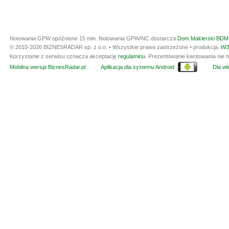
Notowania GPW opóźnione 15 min.
Notowania GPW/NC dostarcza
Dom Maklerski BDM 
© 2010-2026 BIZNESRADAR sp. z o.o. • Wszystkie prawa zastrzeżone • produkcja:
W3
Korzystanie z serwisu oznacza akceptację
regulaminu
. Prezentowanie kwotowania nie m
Mobilna wersja BiznesRadar.pl
Aplikacja dla systemu Android
Dla wła