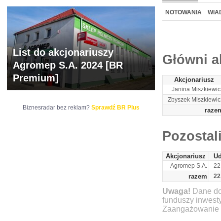
NOWE
BR LAB
NOTOWANIA
WIA
ARCHIWUM NOTO
List do akcjonariuszy
Główni a
Agromep S.A. 2024 [BR
Premium]
Akcjonariusz
Janina Miszkiewic
Zbyszek Miszkiewic
Biznesradar bez reklam?
Sprawdź BR Plus
raze
Pozostal
Akcjonariusz
Ud
Agromep S.A.
22
razem
22
Uwaga!
Dane do
funduszy inwest
Zaangażowanie ty