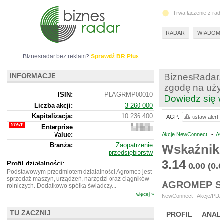
Trwa łączenie z ra
RADAR
WIADOM
Biznesradar bez reklam?
Sprawdź BR Plus
INFORMACJE
BiznesRadar.
zgodę na uży
ISIN:
PLAGRMP00010
Dowiedz się 
Liczba akcji:
3 260 000
Kapitalizacja:
10 236 400
AGP:
ustaw alert
Enterprise
13
Value:
231
Akcje NewConnect
•
A
400
Branża:
Zaopatrzenie
Wskaźnik
przedsiębiorstw
3.14
Profil działalności:
0.00
(0
Podstawowym przedmiotem działalności Agromep jest
sprzedaż maszyn, urządzeń, narzędzi oraz ciągników
AGROMEP S
rolniczych. Dodatkowo spółka świadczy...
więcej »
NewConnect - Akcje/PDA
TU ZACZNIJ
PROFIL
ANAL