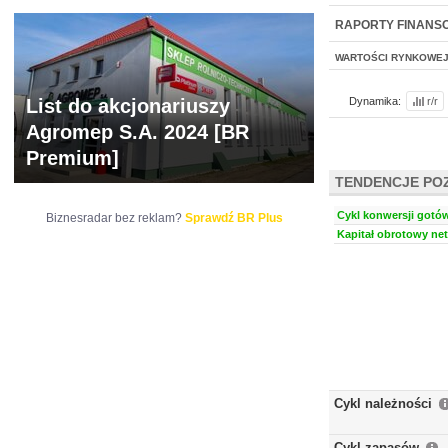
NOWE
BR LAB
RAPORTY FINANS
WARTOŚCI RYNKOWE
List do akcjonariuszy
Dynamika:
r/r
Agromep S.A. 2024 [BR
Premium]
TENDENCJE PO
Cykl konwersji gotów
Biznesradar bez reklam?
Sprawdź BR Plus
Kapitał obrotowy net
Cykl należności
Cykl zapasów