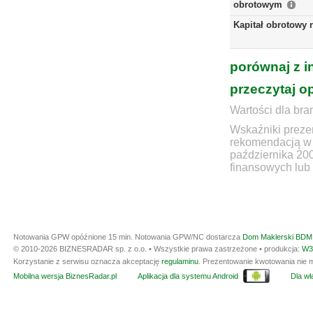
obrotowym
Kapitał obrotowy 
porównaj z i
przeczytaj o
Wartości dla bra
Wskaźniki prezen
rekomendacją w 
października 20
finansowych lub 
Notowania GPW opóźnione 15 min.
Notowania GPW/NC dostarcza
Dom Maklerski BDM 
© 2010-2026 BIZNESRADAR sp. z o.o. • Wszystkie prawa zastrzeżone • produkcja:
W3
Korzystanie z serwisu oznacza akceptację
regulaminu
. Prezentowanie kwotowania nie m
Mobilna wersja BiznesRadar.pl
Aplikacja dla systemu Android
Dla wła