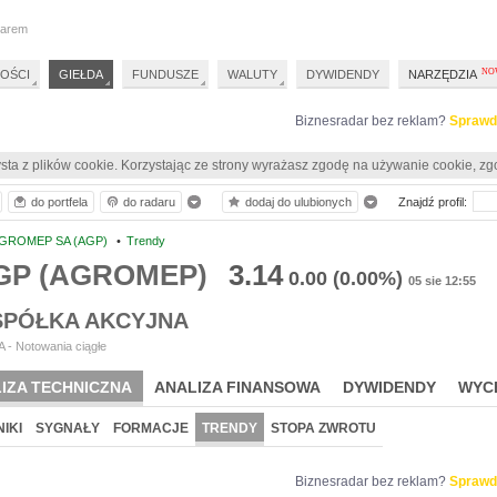
darem
OŚCI
GIEŁDA
FUNDUSZE
WALUTY
DYWIDENDY
NARZĘDZIA
Biznesradar bez reklam?
Sprawd
sta z plików cookie. Korzystając ze strony wyrażasz zgodę na używanie cookie, zg
do portfela
do radaru
dodaj do ulubionych
Znajdź profil:
GROMEP SA (AGP)
•
Trendy
AGP (AGROMEP)
3.14
0.00
(0.00%)
05 sie 12:55
PÓŁKA AKCYJNA
 - Notowania ciągłe
IZA TECHNICZNA
ANALIZA FINANSOWA
DYWIDENDY
WYC
IKI
SYGNAŁY
FORMACJE
TRENDY
STOPA ZWROTU
Biznesradar bez reklam?
Sprawd