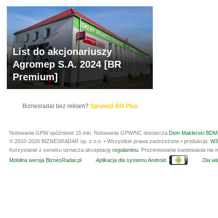
List do akcjonariuszy
Agromep S.A. 2024 [BR
Premium]
Biznesradar bez reklam?
Sprawdź BR Plus
Notowania GPW opóźnione 15 min.
Notowania GPW/NC dostarcza
Dom Maklerski BDM 
© 2010-2026 BIZNESRADAR sp. z o.o. • Wszystkie prawa zastrzeżone • produkcja:
W3
Korzystanie z serwisu oznacza akceptację
regulaminu
. Prezentowanie kwotowania nie m
Mobilna wersja BiznesRadar.pl
Aplikacja dla systemu Android
Dla wła