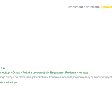
Biznesradar bez reklam?
Sprawd
S.A.
media.pl
•
O nas
•
Polityka prywatności
•
Regulamin
•
Reklama
•
Kontakt
ogą służyć do zawierania jakichkolwiek transakcji, ani podejmowania decyzji inwestycyjnych
ścicieli witryn