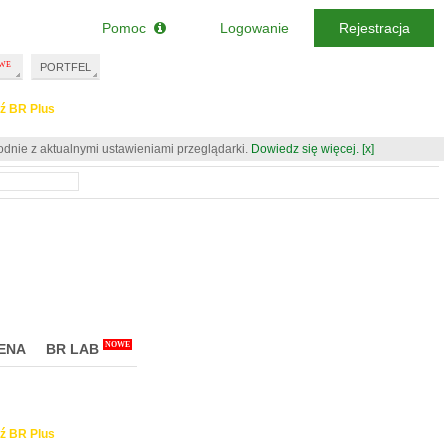
Pomoc
Logowanie
Rejestracja
PORTFEL
ź BR Plus
odnie z aktualnymi ustawieniami przeglądarki.
Dowiedz się więcej.
[x]
NOWE
ENA
BR LAB
ź BR Plus