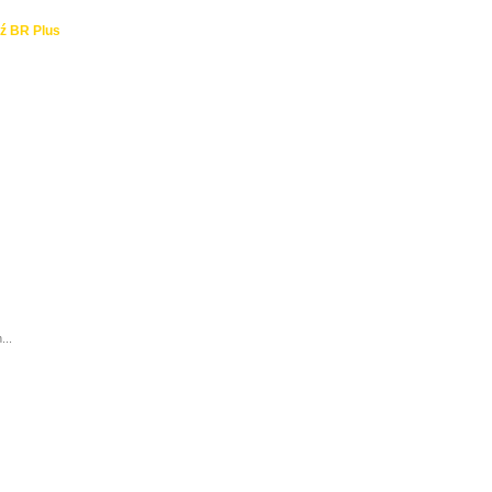
ź BR Plus
...