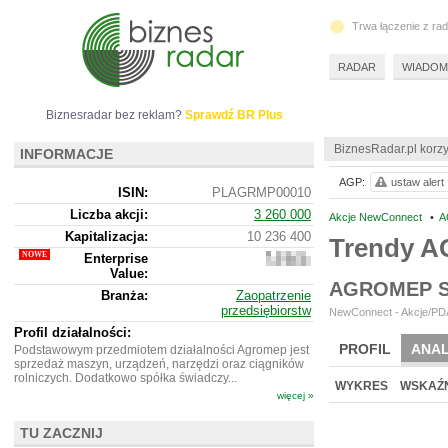
Trwa łączenie z ra
RADAR
WIADOM
Biznesradar bez reklam?
Sprawdź BR Plus
BiznesRadar.pl korzy
INFORMACJE
AGP:
ustaw alert
ISIN:
PLAGRMP00010
Liczba akcji:
3 260 000
Akcje NewConnect
•
A
Kapitalizacja:
10 236 400
Trendy 
Enterprise
13
Value:
231
AGROMEP S
400
Branża:
Zaopatrzenie
przedsiębiorstw
NewConnect - Akcje/PDA
Profil działalności:
PROFIL
ANAL
Podstawowym przedmiotem działalności Agromep jest
sprzedaż maszyn, urządzeń, narzędzi oraz ciągników
rolniczych. Dodatkowo spółka świadczy...
WYKRES
WSKAŹN
więcej »
TU ZACZNIJ