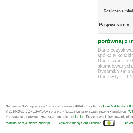
Rozliczenia mię
Pasywa razem
porównaj z i
Dane pozyskiwan
spółka tylko taki
Dane kwartalne 
skumulowanych.
Dynamika zmian d
Dane w tys. PLN
Notowania GPW opóźnione 15 min.
Notowania GPW/NC dostarcza
Dom Maklerski BDM 
© 2010-2026 BIZNESRADAR sp. z o.o. • Wszystkie prawa zastrzeżone • produkcja:
W3
Korzystanie z serwisu oznacza akceptację
regulaminu
. Prezentowanie kwotowania nie m
Mobilna wersja BiznesRadar.pl
Aplikacja dla systemu Android
Dla wła