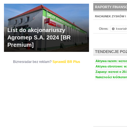
NOWE
BR LAB
RAPORTY FINANS
RACHUNEK ZYSKÓW I 
List do akcjonariuszy
Okres:
kwartal
Agromep S.A. 2024 [BR
Premium]
TENDENCJE PO
Aktywa razem: wzrost
Biznesradar bez reklam?
Sprawdź BR Plus
Aktywa obrotowe: wz
Zapasy: wzrost o 20.
Należności krótkoter