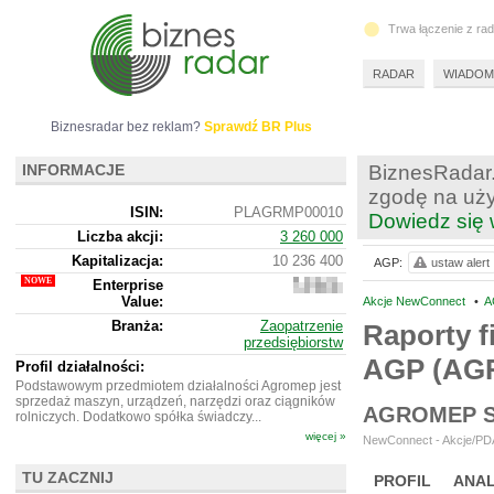
Trwa łączenie z ra
RADAR
WIADOM
Biznesradar bez reklam?
Sprawdź BR Plus
INFORMACJE
BiznesRadar.
zgodę na uży
ISIN:
PLAGRMP00010
Dowiedz się 
Liczba akcji:
3 260 000
Kapitalizacja:
10 236 400
AGP:
ustaw alert
Enterprise
13
Value:
231
Akcje NewConnect
•
A
400
Branża:
Zaopatrzenie
Raporty f
przedsiębiorstw
AGP (AG
Profil działalności:
Podstawowym przedmiotem działalności Agromep jest
sprzedaż maszyn, urządzeń, narzędzi oraz ciągników
AGROMEP S
rolniczych. Dodatkowo spółka świadczy...
więcej »
NewConnect - Akcje/PDA
TU ZACZNIJ
PROFIL
ANAL