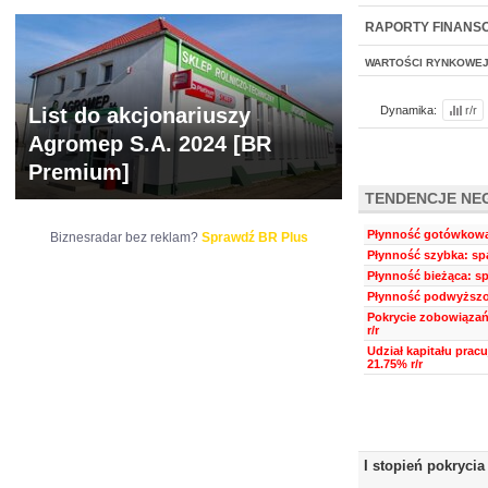
NOWE
BR LAB
RAPORTY FINANS
WARTOŚCI RYNKOWE
List do akcjonariuszy
Dynamika:
r/r
Agromep S.A. 2024 [BR
Premium]
TENDENCJE NE
Płynność gotówkowa:
Biznesradar bez reklam?
Sprawdź BR Plus
Płynność szybka: spa
Płynność bieżąca: sp
Płynność podwyższon
Pokrycie zobowiązań
r/r
Udział kapitału prac
21.75% r/r
I stopień pokrycia