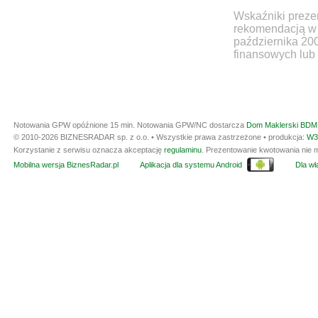
Wskaźniki prezen
rekomendacją w 
października 20
finansowych lub 
Notowania GPW opóźnione 15 min.
Notowania GPW/NC dostarcza
Dom Maklerski BDM 
© 2010-2026 BIZNESRADAR sp. z o.o. • Wszystkie prawa zastrzeżone • produkcja:
W3
Korzystanie z serwisu oznacza akceptację
regulaminu
. Prezentowanie kwotowania nie m
Mobilna wersja BiznesRadar.pl
Aplikacja dla systemu Android
Dla wła