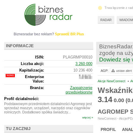
Trwa łączenie z ra
RADAR
WIADOM
Biznesradar bez reklam?
Sprawdź BR Plus
INFORMACJE
BiznesRadar.
zgodę na uży
ISIN:
PLAGRMP00010
Dowiedz się 
Liczba akcji:
3 260 000
Kapitalizacja:
10 236 400
AGP:
ustaw alert
Enterprise
13
Value:
231
Akcje NewConnect
•
A
400
Branża:
Zaopatrzenie
Wskaźnik
przedsiębiorstw
3.14
Profil działalności:
0.00
(0
Podstawowym przedmiotem działalności Agromep jest
sprzedaż maszyn, urządzeń, narzędzi oraz ciągników
AGROMEP S
rolniczych. Dodatkowo spółka świadczy...
więcej »
NewConnect - Akcje/PDA
TU ZACZNIJ
PROFIL
ANAL