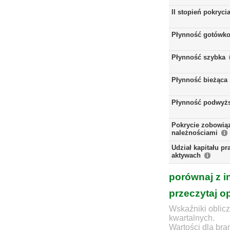
II stopień pokryci
Płynność gotówk
Płynność szybka
Płynność bieżąca
Płynność podwyż
Pokrycie zobowią
należnościami
Udział kapitału p
aktywach
porównaj z i
przeczytaj o
Wskaźniki oblicz
kwartalnych.
Wartości dla bra