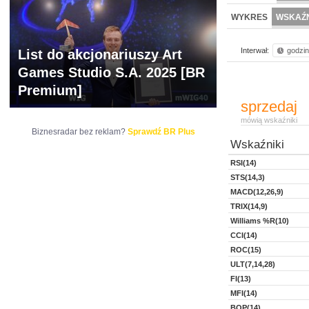
NOWE
BR LAB
WYKRES
WSKAŹN
Interwał:
godzi
List do akcjonariuszy Art
Games Studio S.A. 2025 [BR
Premium]
sprzedaj
mówią wskaźniki
Biznesradar bez reklam?
Sprawdź BR Plus
Wskaźniki
RSI(14)
STS(14,3)
MACD(12,26,9)
TRIX(14,9)
Williams %R(10)
CCI(14)
ROC(15)
ULT(7,14,28)
FI(13)
MFI(14)
BOP(14)