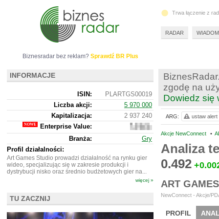
Trwa łączenie z ra
RADAR
WIADOM
Biznesradar bez reklam?
Sprawdź BR Plus
INFORMACJE
BiznesRadar.
zgodę na uży
ISIN:
PLARTGS00019
Dowiedz się 
Liczba akcji:
5 970 000
Kapitalizacja:
2 937 240
ARG:
ustaw alert
Enterprise Value:
2
936
Akcje NewConnect
•
A
Branża:
Gry
240
Analiza 
Profil działalności:
Art Games Studio prowadzi działalność na rynku gier
0.492
+0.00
wideo, specjalizując się w zakresie produkcji i
dystrybucji nisko oraz średnio budżetowych gier na...
więcej »
ART GAMES
NewConnect - Akcje/PDA
TU ZACZNIJ
PROFIL
ANAL