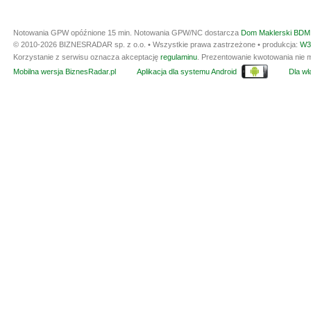
Notowania GPW opóźnione 15 min.
Notowania GPW/NC dostarcza
Dom Maklerski BDM 
© 2010-2026 BIZNESRADAR sp. z o.o. • Wszystkie prawa zastrzeżone • produkcja:
W3
Korzystanie z serwisu oznacza akceptację
regulaminu
. Prezentowanie kwotowania nie m
Mobilna wersja BiznesRadar.pl
Aplikacja dla systemu Android
Dla wła