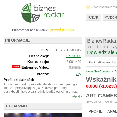
Trwa łączenie z ra
RADAR
WIADOM
Biznesradar bez reklam?
Sprawdź BR Plus
INFORMACJE
BiznesRadar.
zgodę na uży
ISIN:
PLARTGS00019
Dowiedz się 
Liczba akcji:
5 970 000
Kapitalizacja:
2 901 420
ARG:
ustaw alert
Enterprise Value:
2
900
Akcje NewConnect
•
A
Branża:
Gry
420
Wskaźnik
Profil działalności:
Art Games Studio prowadzi działalność na rynku gier
0.008
(-1.62%)
wideo, specjalizując się w zakresie produkcji i
dystrybucji nisko oraz średnio budżetowych gier na...
ART GAMES
więcej »
NewConnect - Akcje/PDA
TU ZACZNIJ
PROFIL
ANAL