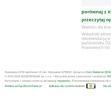
porównaj z i
przeczytaj o
Wartości dla bra
Wskaźniki prezen
rekomendacją w 
października 20
finansowych lub 
Notowania GPW opóźnione 15 min.
Notowania GPW/NC dostarcza
Dom Maklerski BDM 
© 2010-2026 BIZNESRADAR sp. z o.o. • Wszystkie prawa zastrzeżone • produkcja:
W3
Korzystanie z serwisu oznacza akceptację
regulaminu
. Prezentowanie kwotowania nie m
Mobilna wersja BiznesRadar.pl
Aplikacja dla systemu Android
Dla wła