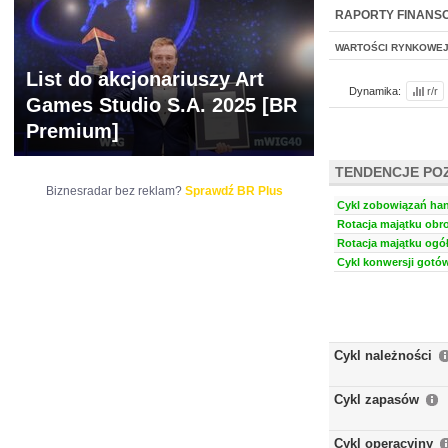
NOWE
BR LAB
RAPORTY FINANS
WARTOŚCI RYNKOWE
List do akcjonariuszy Art
Dynamika:
r/r
Games Studio S.A. 2025 [BR
Premium]
TENDENCJE PO
Biznesradar bez reklam?
Sprawdź BR Plus
Cykl zobowiązań han
Rotacja majątku obro
Rotacja majątku ogół
Cykl konwersji gotów
Cykl należności
Cykl zapasów
Cykl operacyjny