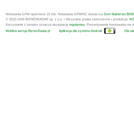
Notowania GPW opóźnione 15 min.
Notowania GPW/NC dostarcza
Dom Maklerski BDM 
© 2010-2026 BIZNESRADAR sp. z o.o. • Wszystkie prawa zastrzeżone • produkcja:
W3
Korzystanie z serwisu oznacza akceptację
regulaminu
. Prezentowanie kwotowania nie m
Mobilna wersja BiznesRadar.pl
Aplikacja dla systemu Android
Dla wła