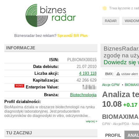
Trwa łączenie z ra
RADAR
WIADOM
Biznesradar bez reklam?
Sprawdź BR Plus
INFORMACJE
BiznesRadar.
zgodę na uży
ISIN:
PLBIOMX00015
Dowiedz się 
Data debiutu:
21.07.2010
Liczba akcji:
4 193 118
BMX:
ustaw alert
Kapitalizacja:
42 266 629
Akcje GPW
•
BIOMAXI
Enterprise Value:
57
967
Analiza 
Branża:
Biotechnologia
629
Profil działalności:
10.08
+0.17
BioMaxima działa w obszarze biotechnologii na rynku
diagnostyki laboratoryjnej. Jest producentem
BIOMAXIMA
odczynników do diagnostyki in vitro, odczynników...
więcej »
GPW - Akcje/PDA - Noto
TU ZACZNIJ
PROFIL
ANAL