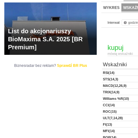
WYCENA
BR 
WYKRES
WSKAŹN
Interwał:
godzi
List do akcjonariuszy
BioMaxima S.A. 2025 [BR
Premium]
kupuj
mówią wskaźniki
Wskaźniki
Biznesradar bez reklam?
Sprawdź BR Plus
RSI(14)
STS(14,3)
MACD(12,26,9)
TRIX(14,9)
Williams %R(10)
CCI(14)
ROC(15)
ULT(7,14,28)
FI(13)
MFI(14)
BOP(14)