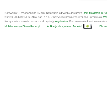
Notowania GPW opóźnione 15 min.
Notowania GPW/NC dostarcza
Dom Maklerski BDM 
© 2010-2026 BIZNESRADAR sp. z o.o. • Wszystkie prawa zastrzeżone • produkcja:
W3
Korzystanie z serwisu oznacza akceptację
regulaminu
. Prezentowanie kwotowania nie m
Mobilna wersja BiznesRadar.pl
Aplikacja dla systemu Android
Dla wła