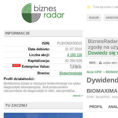
Trwa łączenie z ra
RADAR
WIADOM
INFORMACJE
BiznesRadar.
ISIN:
PLBIOMX00015
zgodę na uży
Data debiutu:
21.07.2010
Dowiedz się 
Liczba akcji:
4 193 118
Kapitalizacja:
42 266 629
BMX:
ustaw alert
Enterprise Value:
57
967
Akcje GPW
•
BIOMAXI
Branża:
Biotechnologia
629
Dywiden
Profil działalności:
BioMaxima działa w obszarze biotechnologii na rynku
diagnostyki laboratoryjnej. Jest producentem
BIOMAXIMA
odczynników do diagnostyki in vitro, odczynników...
więcej »
GPW - Akcje/PDA - Noto
TU ZACZNIJ
PROFIL
ANAL
WYCENA
BR 