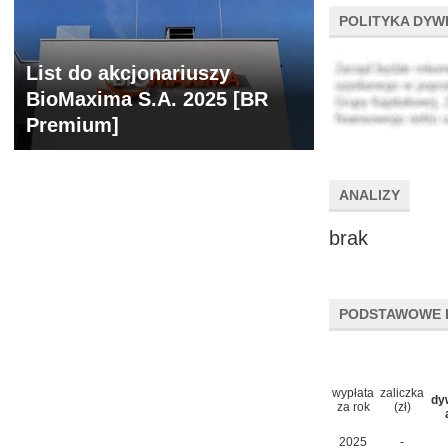
POLITYKA DYW
List do akcjonariuszy
BioMaxima S.A. 2025 [BR
Premium]
ANALIZY
brak
PODSTAWOWE 
wypłata
zaliczka
dy
za rok
(zł)
2025
-