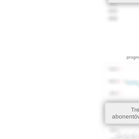
progno
Tr
abonentó