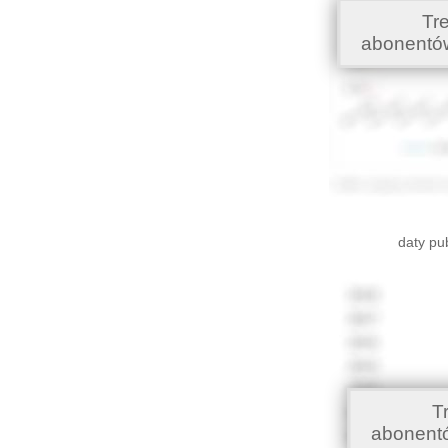
Tr
abonentó
daty pu
T
abonent