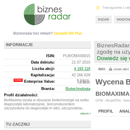
Trwa łączenie z ra
RADAR
WIADOM
Biznesradar bez reklam?
Sprawdź BR Plus
INFORMACJE
BiznesRadar.
zgodę na uży
ISIN:
PLBIOMX00015
Dowiedz się 
Data debiutu:
21.07.2010
Liczba akcji:
4 193 118
BMX:
ustaw alert
Kapitalizacja:
42 266 629
Wycena 
Enterprise Value:
57
967
Branża:
Biotechnologia
629
BIOMAXIMA
Profil działalności:
BioMaxima działa w obszarze biotechnologii na rynku
GPW - Akcje/PDA - Noto
diagnostyki laboratoryjnej. Jest producentem
odczynników do diagnostyki in vitro, odczynników...
PROFIL
ANAL
więcej »
WYCENA
BR 
TU ZACZNIJ