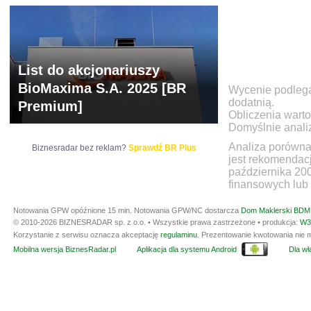
List do akcjonariuszy
BioMaxima S.A. 2025 [BR
Wycenie podlegaj
dodatnią.
Premium]
Obliczenia warto
Domyślnie anali
Analiza porówna
Biznesradar bez reklam?
Sprawdź BR Plus
jest rekomendac
października 20
finansowych lub 
Notowania GPW opóźnione 15 min.
Notowania GPW/NC dostarcza
Dom Maklerski BDM 
© 2010-2026 BIZNESRADAR sp. z o.o. • Wszystkie prawa zastrzeżone • produkcja:
W3
Korzystanie z serwisu oznacza akceptację
regulaminu
. Prezentowanie kwotowania nie m
Mobilna wersja BiznesRadar.pl
Aplikacja dla systemu Android
Dla wła