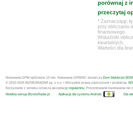
porównaj z i
przeczytaj o
* Zaznaczając tę
przy obliczaniu 
finansowego.
Wskaźniki oblicz
kwartalnych.
Wartości dla bra
Notowania GPW opóźnione 15 min.
Notowania GPW/NC dostarcza
Dom Maklerski BDM 
© 2010-2026 BIZNESRADAR sp. z o.o. • Wszystkie prawa zastrzeżone • produkcja:
W3
Korzystanie z serwisu oznacza akceptację
regulaminu
. Prezentowanie kwotowania nie m
Mobilna wersja BiznesRadar.pl
Aplikacja dla systemu Android
Dla wła