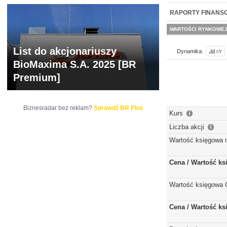
WYCENA
BR 
RAPORTY FINANS
WARTOŚCI RYNKOWE
List do akcjonariuszy
Dynamika:
r/r
BioMaxima S.A. 2025 [BR
Premium]
Biznesradar bez reklam?
Sprawdź BR Plus
Kurs
Liczba akcji
Wartość księgowa 
Cena / Wartość k
Wartość księgowa 
Cena / Wartość k