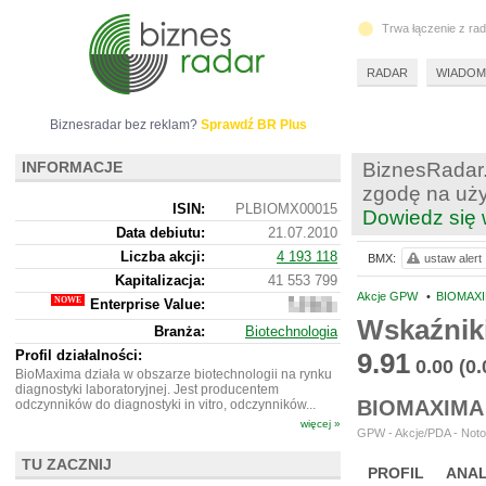
Trwa łączenie z ra
RADAR
WIADOM
Biznesradar bez reklam?
Sprawdź BR Plus
INFORMACJE
BiznesRadar.
zgodę na uży
ISIN:
PLBIOMX00015
Dowiedz się 
Data debiutu:
21.07.2010
Liczba akcji:
4 193 118
BMX:
ustaw alert
Kapitalizacja:
41 553 799
Akcje GPW
•
BIOMAXI
Enterprise Value:
57
254
Wskaźnik
Branża:
Biotechnologia
799
Profil działalności:
9.91
0.00
(0
BioMaxima działa w obszarze biotechnologii na rynku
diagnostyki laboratoryjnej. Jest producentem
BIOMAXIMA
odczynników do diagnostyki in vitro, odczynników...
więcej »
GPW - Akcje/PDA - Noto
TU ZACZNIJ
PROFIL
ANAL