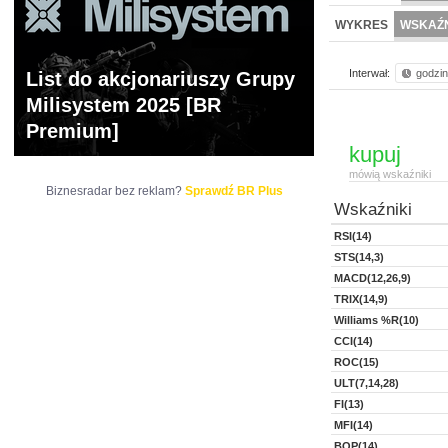
NOWE
BR LAB
WYKRES
WSKAŹN
Interwał:
godzi
List do akcjonariuszy Grupy
Milisystem 2025 [BR
Premium]
kupuj
mówią wskaźniki
Biznesradar bez reklam?
Sprawdź BR Plus
Wskaźniki
RSI(14)
STS(14,3)
MACD(12,26,9)
TRIX(14,9)
Williams %R(10)
CCI(14)
ROC(15)
ULT(7,14,28)
FI(13)
MFI(14)
BOP(14)