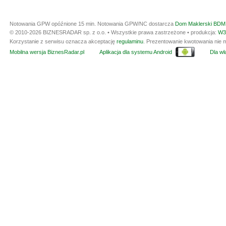
Notowania GPW opóźnione 15 min.
Notowania GPW/NC dostarcza
Dom Maklerski BDM 
© 2010-2026 BIZNESRADAR sp. z o.o. • Wszystkie prawa zastrzeżone • produkcja:
W3
Korzystanie z serwisu oznacza akceptację
regulaminu
. Prezentowanie kwotowania nie m
Mobilna wersja BiznesRadar.pl
Aplikacja dla systemu Android
Dla wła