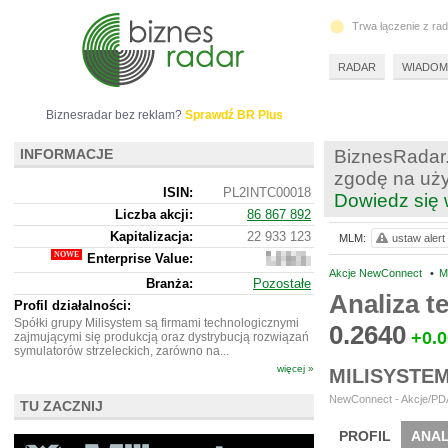
Trwa łączenie z ra
RADAR
WIADOM
Biznesradar bez reklam?
Sprawdź BR Plus
INFORMACJE
BiznesRadar.
zgodę na uży
ISIN:
PL2INTC00018
Dowiedz się 
Liczba akcji:
86 867 892
Kapitalizacja:
22 933 123
MLM:
ustaw alert
Enterprise Value:
19
970
Akcje NewConnect
•
M
Branża:
Pozostałe
123
Analiza 
Profil działalności:
Spółki grupy Milisystem są firmami technologicznymi
0.2640
+0.
zajmującymi się produkcją oraz dystrybucją rozwiązań
symulatorów strzeleckich, zarówno na...
więcej »
MILISYSTE
NewConnect - Akcje/PDA
TU ZACZNIJ
PROFIL
ANAL