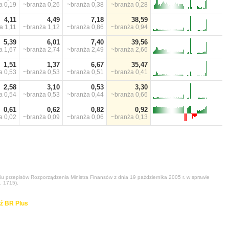
ża
0,19
~branża
0,26
~branża
0,38
~branża
0,28
4,11
4,49
7,18
38,59
ża
1,11
~branża
1,12
~branża
0,86
~branża
0,94
5,39
6,01
7,40
39,56
ża
1,67
~branża
2,74
~branża
2,49
~branża
2,66
1,51
1,37
6,67
35,47
ża
0,53
~branża
0,53
~branża
0,51
~branża
0,41
2,58
3,10
0,53
3,30
ża
0,54
~branża
0,53
~branża
0,44
~branża
0,66
0,61
0,62
0,82
0,92
ża
0,02
~branża
0,09
~branża
0,06
~branża
0,13
niu przepisów Rozporządzenia Ministra Finansów z dnia 19 października 2005 r. w sprawie
. 1715).
ź BR Plus