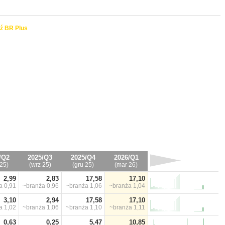
ź BR Plus
/Q2
2025/Q3
2025/Q4
2026/Q1
25)
(wrz 25)
(gru 25)
(mar 26)
2,99
2,83
17,58
17,10
ża
0,91
~branża
0,96
~branża
1,06
~branża
1,04
3,10
2,94
17,58
17,10
ża
1,02
~branża
1,06
~branża
1,10
~branża
1,11
0,63
0,25
5,47
10,85