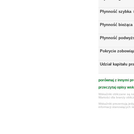
Płynność szybka
Płynność bieżąca
Płynność podwyż
Pokrycie zobowią
Udział kapitału p
porównaj z innymi pr
przeczytaj opisy ws
Wskaźniki obliczane są na
Wartości dla branży obli
Wskaźniki prezentują jed
informacji stanowiących r