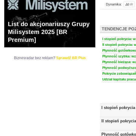
Dynamika:
r/r
List do akcjonariuszy Grupy
TENDENCJE PO
Milisystem 2025 [BR
Premium]
I stopień pokrycia: w
II stopień pokrycia: 
Płynność gotówkowa:
Płynność szybka: wzr
Biznesradar bez reklam?
Sprawdź BR Plus
Płynność bieżąca: wz
Płynność podwyższon
Pokrycie zobowiązań 
Udział kapitału prac
I stopień pokrycia
II stopień pokryci
Płynność gotówk