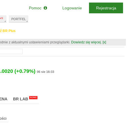
Pomoc
Logowanie
Rejestracja
PORTFEL
ź BR Plus
odnie z aktualnymi ustawieniami przeglądarki.
Dowiedz się więcej.
[x]
.0020
(+0.79%)
06 sie 16:33
NOWE
ENA
BR LAB
OŚCI