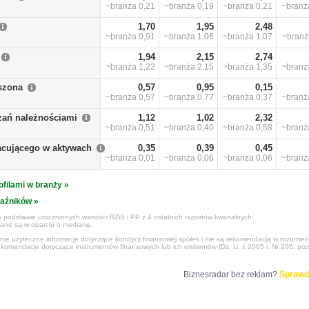
~branża
0,21
~branża
0,19
~branża
0,21
~bran
1,70
1,95
2,48
~branża
0,91
~branża
1,06
~branża
1,07
~bran
1,94
2,15
2,74
~branża
1,22
~branża
2,15
~branża
1,35
~bran
szona
0,57
0,95
0,15
~branża
0,57
~branża
0,77
~branża
0,37
~bran
zań należnościami
1,12
1,02
2,32
~branża
0,51
~branża
0,40
~branża
0,58
~bran
racującego w aktywach
0,35
0,39
0,45
~branża
0,01
~branża
0,06
~branża
0,06
~bran
ofilami w branży »
kaźników »
 podstawie urocznionych wartości RZiS i PP z 4 ostatnich raportów kwartalnych.
czane są w oparciu o medianę.
ynie użyteczne informacje dotyczące kondycji finansowej spółek i nie są rekomendacją w rozumie
ekomendacje dotyczące instrumentów finansowych lub ich emitentów (Dz. U. z 2005 r. Nr 206, poz
Biznesradar bez reklam?
Sprawd