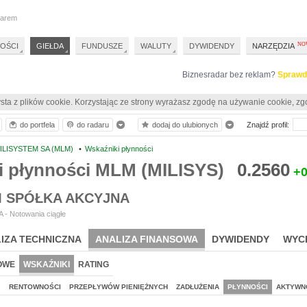
darem
OŚCI
GIEŁDA
FUNDUSZE
WALUTY
DYWIDENDY
NARZĘDZIA
Biznesradar bez reklam?
Sprawd
sta z plików cookie. Korzystając ze strony wyrażasz zgodę na używanie cookie, zg
do portfela
do radaru
dodaj do ulubionych
Znajdź profil:
ILISYSTEM SA (MLM)
•
Wskaźniki płynności
i płynności MLM (MILISYS)
0.2560
+0
M SPÓŁKA AKCYJNA
 - Notowania ciągłe
IZA TECHNICZNA
ANALIZA FINANSOWA
DYWIDENDY
WYC
OWE
WSKAŹNIKI
RATING
J
RENTOWNOŚCI
PRZEPŁYWÓW PIENIĘŻNYCH
ZADŁUŻENIA
PŁYNNOŚCI
AKTYWN