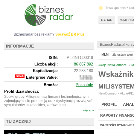
Trwa łączenie z ra
RADAR
WIADOM
Biznesradar bez reklam?
Sprawdź BR Plus
BiznesRadar.pl korzy
INFORMACJE
MLM:
ustaw alert
ISIN:
PL2INTC00018
Liczba akcji:
86 867 892
Akcje NewConnect
•
M
Kapitalizacja:
22 238 180
Wskaźnik
Enterprise Value:
19
275
Branża:
Pozostałe
MILISYSTE
180
Profil działalności:
NewConnect - Akcje/PDA
Spółki grupy Milisystem są firmami technologicznymi
zajmującymi się produkcją oraz dystrybucją rozwiązań
PROFIL
ANAL
symulatorów strzeleckich, zarówno na...
więcej »
RAPORTY FINANS
TU ZACZNIJ
WARTOŚCI RYNKOWE