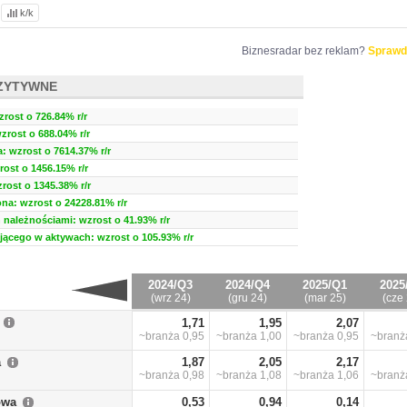
k/k
Biznesradar bez reklam?
Sprawd
ZYTYWNE
zrost o 726.84% r/r
wzrost o 688.04% r/r
 wzrost o 7614.37% r/r
ost o 1456.15% r/r
rost o 1345.38% r/r
a: wzrost o 24228.81% r/r
należnościami: wzrost o 41.93% r/r
ującego w aktywach: wzrost o 105.93% r/r
2024/Q3
2024/Q4
2025/Q1
2025
(wrz 24)
(gru 24)
(mar 25)
(cze 
1,71
1,95
2,07
~branża
0,95
~branża
1,00
~branża
0,95
~bran
a
1,87
2,05
2,17
~branża
0,98
~branża
1,08
~branża
1,06
~bran
owa
0,53
0,94
0,14