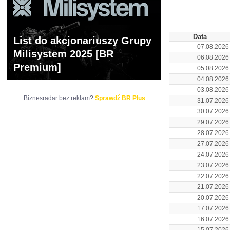
ARCHIWUM NOTO
Data
List do akcjonariuszy Grupy
07.08.2026
Milisystem 2025 [BR
06.08.2026
Premium]
05.08.2026
04.08.2026
03.08.2026
Biznesradar bez reklam?
Sprawdź BR Plus
31.07.2026
30.07.2026
29.07.2026
28.07.2026
27.07.2026
24.07.2026
23.07.2026
22.07.2026
21.07.2026
20.07.2026
17.07.2026
16.07.2026