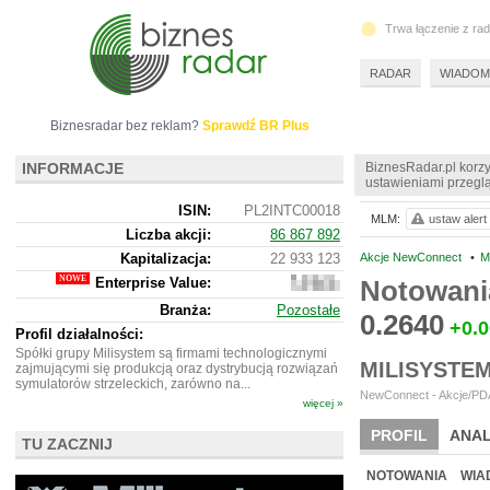
Trwa łączenie z ra
RADAR
WIADOM
Biznesradar bez reklam?
Sprawdź BR Plus
INFORMACJE
BiznesRadar.pl korzy
ustawieniami przeglą
ISIN:
PL2INTC00018
MLM:
ustaw alert
Liczba akcji:
86 867 892
Kapitalizacja:
22 933 123
Akcje NewConnect
•
M
Enterprise Value:
Notowani
19
970
Branża:
Pozostałe
123
0.2640
+0.
Profil działalności:
Spółki grupy Milisystem są firmami technologicznymi
MILISYSTE
zajmującymi się produkcją oraz dystrybucją rozwiązań
symulatorów strzeleckich, zarówno na...
NewConnect - Akcje/PDA
więcej »
PROFIL
ANAL
TU ZACZNIJ
NOWE
BR LAB
NOTOWANIA
WIA