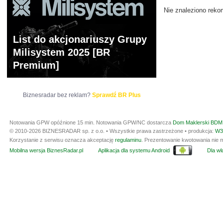
Nie znaleziono reko
List do akcjonariuszy Grupy
Milisystem 2025 [BR
Premium]
Biznesradar bez reklam?
Sprawdź BR Plus
Notowania GPW opóźnione 15 min.
Notowania GPW/NC dostarcza
Dom Maklerski BDM 
© 2010-2026 BIZNESRADAR sp. z o.o. • Wszystkie prawa zastrzeżone • produkcja:
W3
Korzystanie z serwisu oznacza akceptację
regulaminu
. Prezentowanie kwotowania nie m
Mobilna wersja BiznesRadar.pl
Aplikacja dla systemu Android
Dla wła