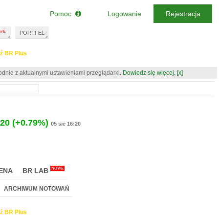
Pomoc
Logowanie
Rejestracja
PORTFEL
ź BR Plus
odnie z aktualnymi ustawieniami przeglądarki.
Dowiedz się więcej.
[x]
020
(+0.79%)
05 sie 16:20
NOWE
ENA
BR LAB
ARCHIWUM NOTOWAŃ
ź BR Plus