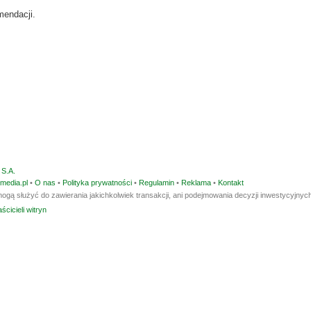
mendacji.
S.A.
media.pl
•
O nas
•
Polityka prywatności
•
Regulamin
•
Reklama
•
Kontakt
ogą służyć do zawierania jakichkolwiek transakcji, ani podejmowania decyzji inwestycyjnych
ścicieli witryn