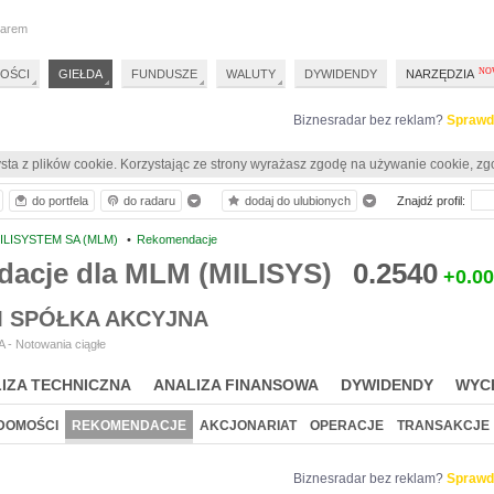
darem
OŚCI
GIEŁDA
FUNDUSZE
WALUTY
DYWIDENDY
NARZĘDZIA
Biznesradar bez reklam?
Sprawd
sta z plików cookie. Korzystając ze strony wyrażasz zgodę na używanie cookie, zg
do portfela
do radaru
dodaj do ulubionych
Znajdź profil:
ILISYSTEM SA (MLM)
•
Rekomendacje
acje dla MLM (MILISYS)
0.2540
+0.0
M SPÓŁKA AKCYJNA
 - Notowania ciągłe
IZA TECHNICZNA
ANALIZA FINANSOWA
DYWIDENDY
WYC
DOMOŚCI
REKOMENDACJE
AKCJONARIAT
OPERACJE
TRANSAKCJE
Biznesradar bez reklam?
Sprawd