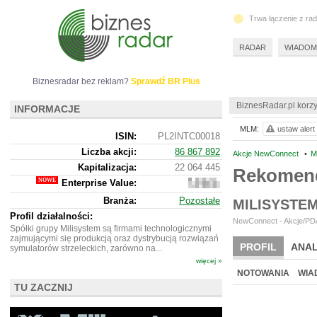
Trwa łączenie z ra
RADAR
WIADOM
Biznesradar bez reklam?
Sprawdź BR Plus
BiznesRadar.pl korzy
INFORMACJE
MLM:
ustaw alert
ISIN:
PL2INTC00018
Liczba akcji:
86 867 892
Akcje NewConnect
•
M
Kapitalizacja:
22 064 445
Rekomend
Enterprise Value:
19
101
Branża:
Pozostałe
MILISYSTE
445
Profil działalności:
NewConnect - Akcje/PDA
Spółki grupy Milisystem są firmami technologicznymi
zajmującymi się produkcją oraz dystrybucją rozwiązań
PROFIL
ANAL
symulatorów strzeleckich, zarówno na...
więcej »
NOTOWANIA
WIA
TU ZACZNIJ