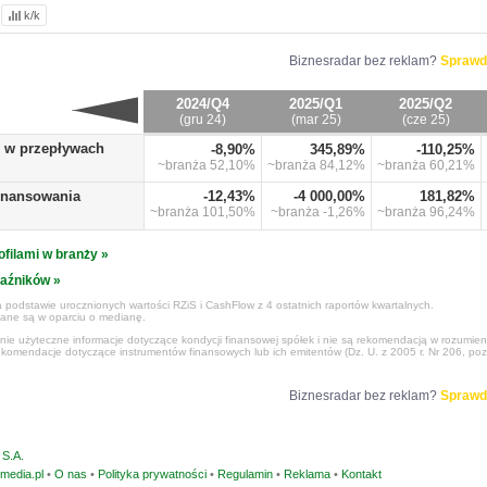
k/k
Biznesradar bez reklam?
Sprawd
2024/Q4
2025/Q1
2025/Q2
(gru 24)
(mar 25)
(cze 25)
o w przepływach
-8,90%
345,89%
-110,25%
~branża
52,10%
~branża
84,12%
~branża
60,21%
finansowania
-12,43%
-4 000,00%
181,82%
~branża
101,50%
~branża
-1,26%
~branża
96,24%
ofilami w branży »
kaźników »
 podstawie urocznionych wartości RZiS i CashFlow z 4 ostatnich raportów kwartalnych.
czane są w oparciu o medianę.
ynie użyteczne informacje dotyczące kondycji finansowej spółek i nie są rekomendacją w rozumie
ekomendacje dotyczące instrumentów finansowych lub ich emitentów (Dz. U. z 2005 r. Nr 206, poz
Biznesradar bez reklam?
Sprawd
S.A.
media.pl
•
O nas
•
Polityka prywatności
•
Regulamin
•
Reklama
•
Kontakt