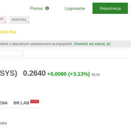
Pomoc
Logowanie
Rejestracja
PORTFEL
ź BR Plus
odnie z aktualnymi ustawieniami przeglądarki.
Dowiedz się więcej.
[x]
ISYS)
0.2640
+0.0080
(+3.13%)
16:19
NOWE
ENA
BR LAB
OŚCI