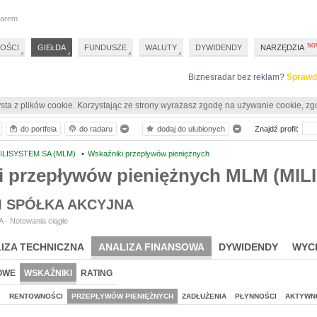
darem
OŚCI
GIEŁDA
FUNDUSZE
WALUTY
DYWIDENDY
NARZĘDZIA
Biznesradar bez reklam?
Sprawd
sta z plików cookie. Korzystając ze strony wyrażasz zgodę na używanie cookie, zg
do portfela
do radaru
dodaj do ulubionych
Znajdź profil:
ILISYSTEM SA (MLM)
•
Wskaźniki przepływów pieniężnych
i przepływów pieniężnych MLM (MIL
M SPÓŁKA AKCYJNA
 - Notowania ciągłe
IZA TECHNICZNA
ANALIZA FINANSOWA
DYWIDENDY
WYC
OWE
WSKAŹNIKI
RATING
J
RENTOWNOŚCI
PRZEPŁYWÓW PIENIĘŻNYCH
ZADŁUŻENIA
PŁYNNOŚCI
AKTYWN