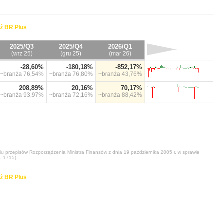
ź BR Plus
2025/Q3
2025/Q4
2026/Q1
(wrz 25)
(gru 25)
(mar 26)
-28,60%
-180,18%
-852,17%
~branża
76,54%
~branża
76,80%
~branża
43,76%
208,89%
20,16%
70,17%
~branża
93,97%
~branża
72,16%
~branża
88,42%
niu przepisów Rozporządzenia Ministra Finansów z dnia 19 października 2005 r. w sprawie
. 1715).
ź BR Plus