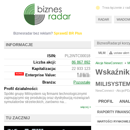
Trwa łączenie z ra
RADAR
WIADOM
Biznesradar bez reklam?
Sprawdź BR Plus
BiznesRadar.pl korzy
INFORMACJE
MLM:
ustaw alert
ISIN:
PL2INTC00018
Liczba akcji:
86 867 892
Akcje NewConnect
•
M
Kapitalizacja:
22 933 123
Wskaźnik
Enterprise Value:
19
970
Branża:
Pozostałe
MILISYSTE
123
Profil działalności:
NewConnect - Akcje/PDA
Spółki grupy Milisystem są firmami technologicznymi
zajmującymi się produkcją oraz dystrybucją rozwiązań
PROFIL
ANAL
symulatorów strzeleckich, zarówno na...
więcej »
RAPORTY FINANS
TU ZACZNIJ
WARTOŚCI RYNKOWE