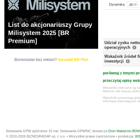
Dynamika:
r/r
List do akcjonariuszy Grupy
Milisystem 2025 [BR
Premium]
Udział zysku nett
operacyjnych
Wskaźnik źródeł 
Biznesradar bez reklam?
Sprawdź BR Plus
inwestycji
porównaj z innymi pr
przeczytaj opisy ws
Wskaźniki obliczane są na
Wartości dla branży obli
Wskaźniki prezentują jed
informacji stanowiących r
Notowania GPW opóźnione 15 min.
Notowania GPW/NC dostarcza
Dom Maklerski BDM 
© 2010-2026 BIZNESRADAR sp. z o.o. • Wszystkie prawa zastrzeżone • produkcja:
W3