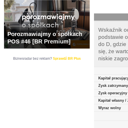
Wskaźnik oc
Porozmawiajmy o spółkach
podstawie o
POS #46 [BR Premium]
do D, gdzie
się, że war
niskie zagr
Biznesradar bez reklam?
Sprawdź BR Plus
Kapitał pracując
Zysk zatrzymany
Zysk operacyjny
Kapitał własny 
Wyraz wolny