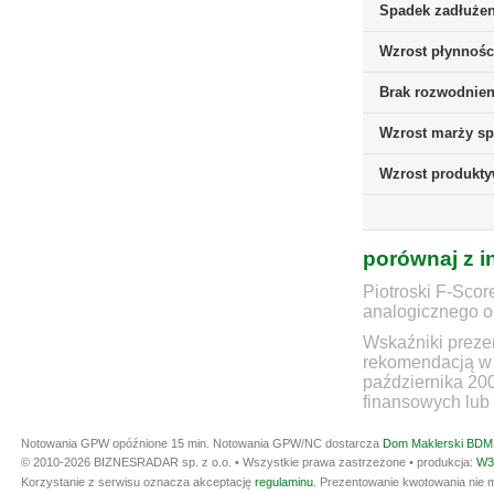
Spadek zadłużen
Wzrost płynnośc
Brak rozwodnieni
Wzrost marży sp
Wzrost produkt
porównaj z i
Piotroski F-Scor
analogicznego ok
Wskaźniki prezen
rekomendacją w 
października 20
finansowych lub 
Notowania GPW opóźnione 15 min.
Notowania GPW/NC dostarcza
Dom Maklerski BDM 
© 2010-2026 BIZNESRADAR sp. z o.o. • Wszystkie prawa zastrzeżone • produkcja:
W3
Korzystanie z serwisu oznacza akceptację
regulaminu
. Prezentowanie kwotowania nie m