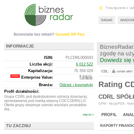
Trwa łączenie z ra
RADAR
WIADOM
Biznesradar bez reklam?
Sprawdź BR Plus
INFORMACJE
BiznesRadar.
zgodę na uży
ISIN:
PLCDRL000043
Dowiedz się 
Liczba akcji:
6 012 522
Kapitalizacja:
76 359 029
CDL:
ustaw alert
Enterprise Value:
111
087
Rating C
Branża:
Odzież i kosmetyki
029
Profil działalności:
CDRL SPÓŁ
Grupa CDRL jest dystrybutorem odzieży dziecięcej,
sprzedawanej pod marką własną COCCODRILLO.
GPW - Akcje/PDA - Noto
Oferta grupy obejmuje szeroki wachlarz produktów
dla...
PROFIL
ANAL
więcej »
NOWE
BR LAB
TU ZACZNIJ
RAPORTY FINANS