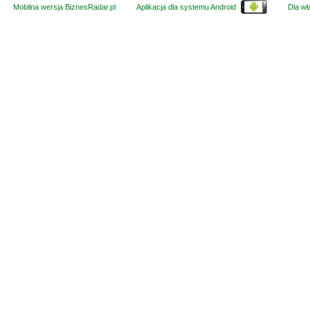
Mobilna wersja BiznesRadar.pl
Aplikacja dla systemu Android
Dla wła