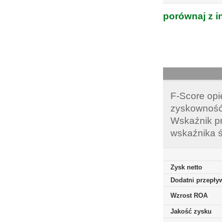
porównaj z i
F-Score opi
zyskowność,
Wskaźnik pr
wskaźnika ś
Zysk netto
Dodatni przepływ
Wzrost ROA
Jakość zysku