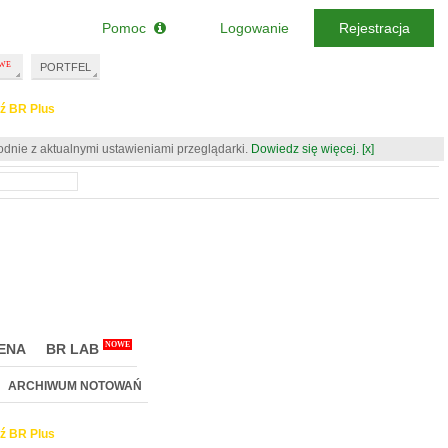
Pomoc
Logowanie
Rejestracja
PORTFEL
ź BR Plus
odnie z aktualnymi ustawieniami przeglądarki.
Dowiedz się więcej.
[x]
NOWE
ENA
BR LAB
ARCHIWUM NOTOWAŃ
ź BR Plus