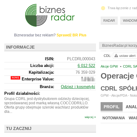
Trwa łączenie z ra
RADAR
WIADOM
Biznesradar bez reklam?
Sprawdź BR Plus
BiznesRadar.pl korzy
INFORMACJE
CDL:
ustaw alert
ISIN:
PLCDRL000043
Liczba akcji:
6 012 522
Akcje GPW
•
CDRL SA
Kapitalizacja:
76 359 029
Operacje
Enterprise Value:
111
087
Branża:
Odzież i kosmetyki
CDRL SPÓŁ
029
Profil działalności:
GPW - Akcje/PDA - Noto
Grupa CDRL jest dystrybutorem odzieży dziecięcej,
sprzedawanej pod marką własną COCCODRILLO.
PROFIL
ANAL
Oferta grupy obejmuje szeroki wachlarz produktów
dla...
więcej »
NOTOWANIA
WIA
TU ZACZNIJ