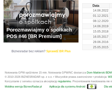
Data
14.06.2022
01.12.2021
08.12.2020
14.06.2019
Porozmawiajmy o spółkach
15.05.2018
POS #46 [BR Premium]
16.05.2017
28.06.2016
25.05.2015
Biznesradar bez reklam?
Sprawdź BR Plus
Notowania GPW opóźnione 15 min.
Notowania GPW/NC dostarcza
Dom Maklerski BDM 
© 2010-2026 BIZNESRADAR sp. z o.o. • Wszystkie prawa zastrzeżone • produkcja:
W3
Korzystanie z serwisu oznacza akceptację
regulaminu
. Prezentowanie kwotowania nie m
Mobilna wersja BiznesRadar.pl
Aplikacja dla systemu Android
Dla wła