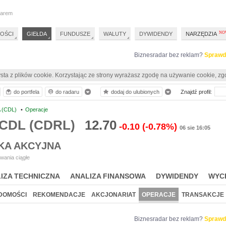
darem
OŚCI
GIEŁDA
FUNDUSZE
WALUTY
DYWIDENDY
NARZĘDZIA
Biznesradar bez reklam?
Sprawd
sta z plików cookie. Korzystając ze strony wyrażasz zgodę na używanie cookie, zg
do portfela
do radaru
dodaj do ulubionych
Znajdź profil:
 (CDL)
•
Operacje
 CDL (CDRL)
12.70
-0.10
(-0.78%)
06 sie 16:05
KA AKCYJNA
wania ciągłe
IZA TECHNICZNA
ANALIZA FINANSOWA
DYWIDENDY
WYC
DOMOŚCI
REKOMENDACJE
AKCJONARIAT
OPERACJE
TRANSAKCJE
Biznesradar bez reklam?
Sprawd