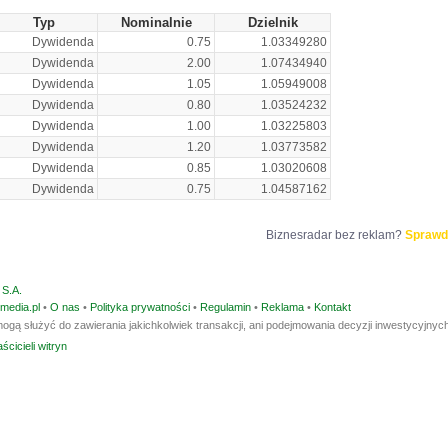
Typ
Nominalnie
Dzielnik
Dywidenda
0.75
1.03349280
Dywidenda
2.00
1.07434940
Dywidenda
1.05
1.05949008
Dywidenda
0.80
1.03524232
Dywidenda
1.00
1.03225803
Dywidenda
1.20
1.03773582
Dywidenda
0.85
1.03020608
Dywidenda
0.75
1.04587162
Biznesradar bez reklam?
Sprawd
S.A.
media.pl
•
O nas
•
Polityka prywatności
•
Regulamin
•
Reklama
•
Kontakt
ogą służyć do zawierania jakichkolwiek transakcji, ani podejmowania decyzji inwestycyjnych
ścicieli witryn