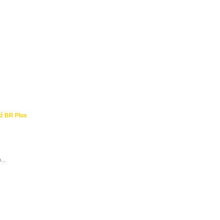
ź BR Plus
...