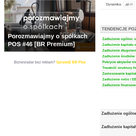
Dynamika:
r/r
TENDENCJE PO
Porozmawiajmy o spółkach
Zadłużenie ogólne: s
POS #46 [BR Premium]
Zadłużenie kapitału 
Zadłużenie długoter
Zadłużenie środków t
Biznesradar bez reklam?
Sprawdź BR Plus
Pokrycie aktywów trw
Trwałość struktury f
Zastosowanie kapitał
Zadłużenie netto / E
Zadłużenie finansowe
Zadłużenie ogóln
Zadłużenie kapita