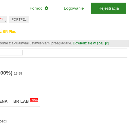
Pomoc
Logowanie
Rejestracja
PORTFEL
ź BR Plus
odnie z aktualnymi ustawieniami przeglądarki.
Dowiedz się więcej.
[x]
.00%)
15:55
NOWE
ENA
BR LAB
OŚCI