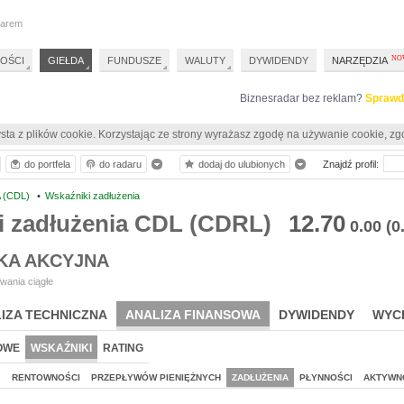
darem
OŚCI
GIEŁDA
FUNDUSZE
WALUTY
DYWIDENDY
NARZĘDZIA
Biznesradar bez reklam?
Sprawd
sta z plików cookie. Korzystając ze strony wyrażasz zgodę na używanie cookie, zg
do portfela
do radaru
dodaj do ulubionych
Znajdź profil:
 (CDL)
•
Wskaźniki zadłużenia
i zadłużenia CDL (CDRL)
12.70
0.00
(0
KA AKCYJNA
wania ciągłe
IZA TECHNICZNA
ANALIZA FINANSOWA
DYWIDENDY
WYC
OWE
WSKAŹNIKI
RATING
J
RENTOWNOŚCI
PRZEPŁYWÓW PIENIĘŻNYCH
ZADŁUŻENIA
PŁYNNOŚCI
AKTYWN