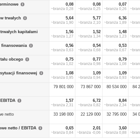
terminowe
0,08
0,08
0,07
~branża
0,28
~branża
0,25
~branża
0,26
~bra
w trwałych
5,64
5,77
6,36
~branża
1,90
~branża
2,10
~branża
1,89
~bra
trwałych kapitałami
1,56
1,52
1,48
~branża
1,27
~branża
1,34
~branża
1,23
~bra
y finansowania
0,56
0,54
0,53
~branża
0,63
~branża
0,68
~branża
0,67
~bra
itału obcego
0,75
0,77
0,79
~branża
1,02
~branża
0,98
~branża
1,08
~bra
sytuacji finansowej
1,08
1,09
1,09
~branża
0,95
~branża
0,94
~branża
0,93
~bra
79 801 000
73 867 000
80 534 000
84 
/ EBITDA
1,57
6,72
8,84
~branża
2,31
~branża
0,82
~branża
2,34
~bra
we netto
33 198 000
22 129 000
32 795 000
34 
owe netto / EBITDA
0,65
2,01
3,60
~branża
0,84
~branża
-0,06
~branża
0,88
~bra