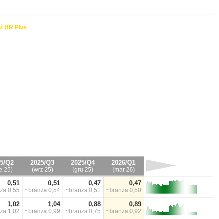
ź BR Plus
5/Q2
2025/Q3
2025/Q4
2026/Q1
e 25)
(wrz 25)
(gru 25)
(mar 26)
0,51
0,51
0,47
0,47
nża
0,55
~branża
0,54
~branża
0,51
~branża
0,50
1,02
1,04
0,88
0,89
nża
1,02
~branża
0,99
~branża
0,75
~branża
0,92