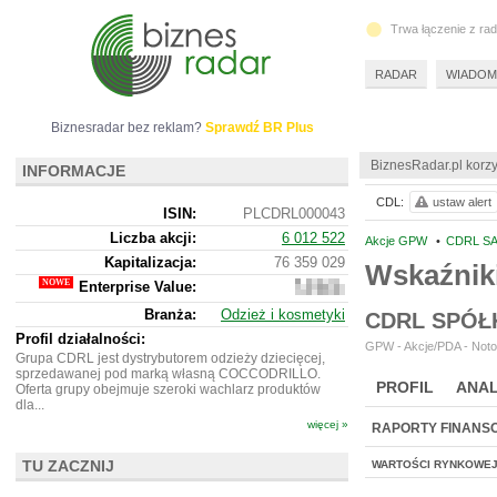
Trwa łączenie z ra
RADAR
WIADOM
Biznesradar bez reklam?
Sprawdź BR Plus
BiznesRadar.pl korzy
INFORMACJE
CDL:
ustaw alert
ISIN:
PLCDRL000043
Liczba akcji:
6 012 522
Akcje GPW
•
CDRL SA
Kapitalizacja:
76 359 029
Wskaźnik
Enterprise Value:
111
087
Branża:
Odzież i kosmetyki
CDRL SPÓŁ
029
Profil działalności:
GPW - Akcje/PDA - Noto
Grupa CDRL jest dystrybutorem odzieży dziecięcej,
sprzedawanej pod marką własną COCCODRILLO.
PROFIL
ANAL
Oferta grupy obejmuje szeroki wachlarz produktów
dla...
więcej »
RAPORTY FINANS
TU ZACZNIJ
WARTOŚCI RYNKOWE