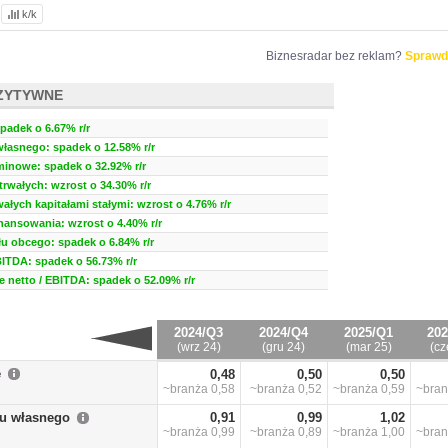
k/k
Biznesradar bez reklam?
Sprawd
ZYTYWNE
padek o 6.67% r/r
własnego: spadek o 12.58% r/r
minowe: spadek o 32.92% r/r
rwałych: wzrost o 34.30% r/r
ałych kapitałami stałymi: wzrost o 4.76% r/r
inansowania: wzrost o 4.40% r/r
u obcego: spadek o 6.84% r/r
BITDA: spadek o 56.73% r/r
 netto / EBITDA: spadek o 52.09% r/r
2024/Q3
2024/Q4
2025/Q1
202
(wrz 24)
(gru 24)
(mar 25)
(cz
e
0,48
0,50
0,50
~branża
0,58
~branża
0,52
~branża
0,59
~bra
łu własnego
0,91
0,99
1,02
~branża
0,99
~branża
0,89
~branża
1,00
~bra