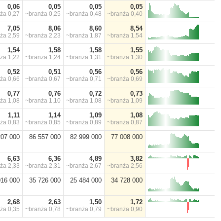
0,06
0,05
0,05
0,05
nża
0,27
~branża
0,25
~branża
0,48
~branża
0,40
7,05
8,06
8,60
8,54
nża
2,59
~branża
2,23
~branża
1,87
~branża
1,54
1,54
1,58
1,58
1,55
nża
1,22
~branża
1,24
~branża
1,31
~branża
1,30
0,52
0,51
0,56
0,56
nża
0,66
~branża
0,67
~branża
0,71
~branża
0,69
0,77
0,76
0,72
0,73
nża
1,08
~branża
1,10
~branża
1,08
~branża
1,09
1,11
1,14
1,09
1,08
nża
0,83
~branża
0,85
~branża
0,89
~branża
0,87
207 000
86 557 000
82 999 000
77 008 000
6,63
6,36
4,89
3,82
nża
2,33
~branża
2,31
~branża
2,67
~branża
2,56
016 000
35 726 000
25 484 000
34 728 000
2,68
2,63
1,50
1,72
nża
0,35
~branża
0,78
~branża
0,79
~branża
0,90