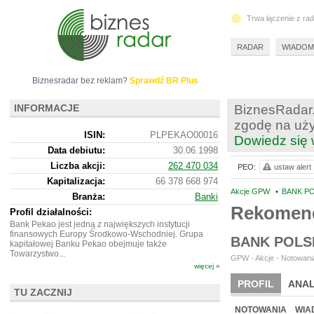
Trwa łączenie z ra
RADAR
WIADOM
Biznesradar bez reklam?
Sprawdź BR Plus
INFORMACJE
BiznesRadar.
zgodę na uży
ISIN:
PLPEKAO00016
Dowiedz się 
Data debiutu:
30.06.1998
Liczba akcji:
262 470 034
PEO:
ustaw alert
Kapitalizacja:
66 378 668 974
Akcje GPW
•
BANK PO
Branża:
Banki
Rekomend
Profil działalności:
Bank Pekao jest jedną z największych instytucji
finansowych Europy Środkowo-Wschodniej. Grupa
BANK POLS
kapitałowej Banku Pekao obejmuje także
Towarzystwo...
GPW - Akcje - Notowania
więcej »
PROFIL
ANAL
TU ZACZNIJ
WYCENA
BR 
NOTOWANIA
WIA