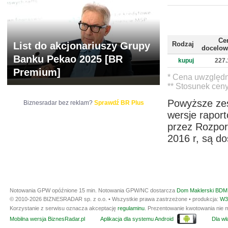
ARCHIWUM NOTO
Ce
List do akcjonariuszy Grupy
Rodzaj
docelow
Banku Pekao 2025 [BR
kupuj
227.
Premium]
* Cena uwzględn
** Stosunek cen
Powyższe zes
Biznesradar bez reklam?
Sprawdź BR Plus
wersje rapor
przez Rozpor
2016 r, są d
Notowania GPW opóźnione 15 min.
Notowania GPW/NC dostarcza
Dom Maklerski BDM 
© 2010-2026 BIZNESRADAR sp. z o.o. • Wszystkie prawa zastrzeżone • produkcja:
W3
Korzystanie z serwisu oznacza akceptację
regulaminu
. Prezentowanie kwotowania nie m
Mobilna wersja BiznesRadar.pl
Aplikacja dla systemu Android
Dla wła