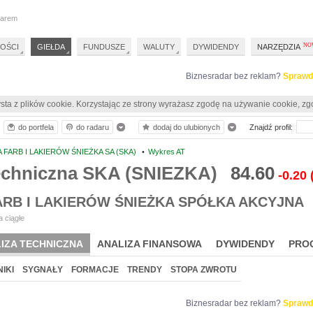
darem
OŚCI
GIEŁDA
FUNDUSZE
WALUTY
DYWIDENDY
NARZĘDZIA
Biznesradar bez reklam?
Sprawd
sta z plików cookie. Korzystając ze strony wyrażasz zgodę na używanie cookie, zg
do portfela
do radaru
dodaj do ulubionych
Znajdź profil:
 FARB I LAKIERÓW ŚNIEŻKA SA (SKA)
•
Wykres AT
techniczna SKA (SNIEZKA)
84.60
-0.20
ARB I LAKIERÓW ŚNIEŻKA SPÓŁKA AKCYJNA
 ciągłe
IZA TECHNICZNA
ANALIZA FINANSOWA
DYWIDENDY
PRO
IKI
SYGNAŁY
FORMACJE
TRENDY
STOPA ZWROTU
Biznesradar bez reklam?
Sprawd