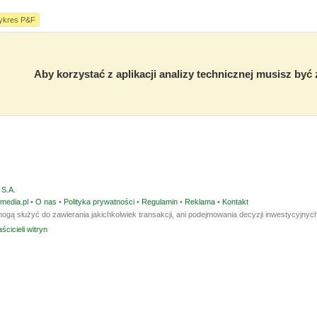
ykres P&F
Aby korzystać z aplikacji analizy technicznej musisz by
S.A.
media.pl
•
O nas
•
Polityka prywatności
•
Regulamin
•
Reklama
•
Kontakt
ogą służyć do zawierania jakichkolwiek transakcji, ani podejmowania decyzji inwestycyjnych
ścicieli witryn