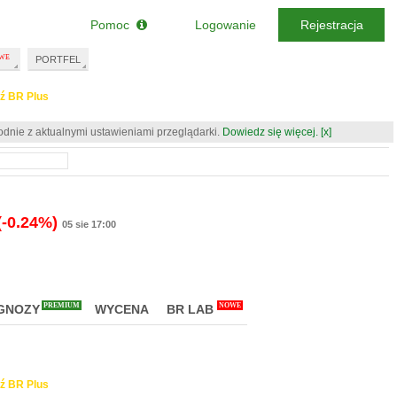
Pomoc
Logowanie
Rejestracja
PORTFEL
ź BR Plus
odnie z aktualnymi ustawieniami przeglądarki.
Dowiedz się więcej.
[x]
(-0.24%)
05 sie 17:00
PREMIUM
NOWE
GNOZY
WYCENA
BR LAB
ź BR Plus