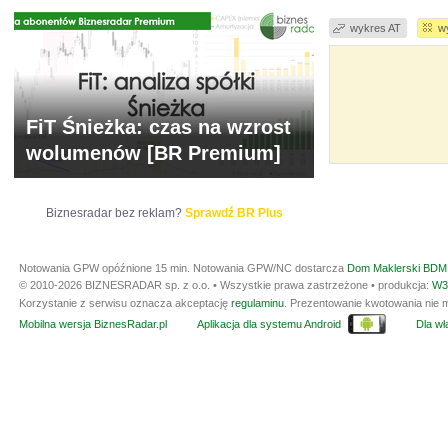
wykres AT
w
FiT Śnieżka: czas na wzrost
wolumenów [BR Premium]
Biznesradar bez reklam?
Sprawdź BR Plus
Notowania GPW opóźnione 15 min.
Notowania GPW/NC dostarcza
Dom Maklerski BDM 
© 2010-2026 BIZNESRADAR sp. z o.o. • Wszystkie prawa zastrzeżone • produkcja:
W3
Korzystanie z serwisu oznacza akceptację
regulaminu
. Prezentowanie kwotowania nie m
Mobilna wersja BiznesRadar.pl
Aplikacja dla systemu Android
Dla wła