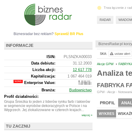
Trwa łączenie z ra
RADAR
WIADOM
Biznesradar bez reklam?
Sprawdź BR Plus
BiznesRadar.pl korzy
INFORMACJE
SKA:
ustaw alert
ISIN:
PLSNZKA00033
Data debiutu:
31.12.2003
Akcje GPW
•
FABRYKA
Liczba akcji:
12 617 778
Analiza 
Kapitalizacja:
1 067 464 019
Enterprise Value:
1
FABRYKA F
223
Branża:
Budownictwo
432
GPW - Akcje - Notowania
019
Profil działalności:
Grupa Śnieżka to jeden z liderów rynku farb i lakierów
PROFIL
ANAL
w segmencie wyrobów dekoracyjnych w Polsce i na
Węgrzech. Jej zlokalizowane w czterech krajach...
WYKRES
WSKAŹN
więcej »
TU ZACZNIJ