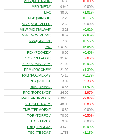
MEG (MEGARON)
6.30
-10.00%
MER (MERA)
0.940
0.00%
MFO
30.00
+1.01%
MRB (MIRBUD)
12.20
+0.16%
MSP (MOSTALPLC)
12.65
0.00%
MSW (MOSTALWAR)
3.25
+0.62%
MSZ (MOSTALZAB)
6.59
+2.65%
NVA (PANOVA)
17.85
+0.56%
PBG
0.0180
+5.88%
PBX (PEKABEX)
9.00
+0.45%
PFG (PREFAGRP)
31.40
-7.65%
PJP (PJPMAKRUM)
21.00
+0.96%
PRM (PROCHEM)
21.90
+1.39%
PXM (POLIMEXMS)
7.415
+8.17%
RCA (ROCCA)
3.02
-5.33%
RMK (REMAK)
10.35
+1.47%
RPC (ROPCZYCE)
24.90
-1.97%
RRH (RRHGROUP)
0.0545
-9.92%
SEL (SELENAFM)
48.00
-0.83%
TME (TERMOEXP)
10.80
0.00%
TOR (TORPOL)
70.80
-0.56%
TOS (TAMEX)
3.02
0.00%
TRK (TRAKCJA)
3.575
+0.99%
TSG (TESGAS)
1.755
+1.15%