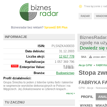
Trwa łączenie z ra
RADAR
WIADOM
Biznesradar bez reklam?
Sprawdź BR Plus
INFORMACJE
BiznesRadar.
zgodę na uży
ISIN:
PLSNZKA00033
Dowiedz się 
Data debiutu:
31.12.2003
Liczba akcji:
12 617 778
SKA:
ustaw alert
Kapitalizacja:
1 057 369 796
Akcje GPW
•
FABRYKA
Enterprise Value:
1
213
Stopa zw
Branża:
Budownictwo
337
796
Profil działalności:
FABRYKA F
Grupa Śnieżka to jeden z liderów rynku farb i lakierów
w segmencie wyrobów dekoracyjnych w Polsce i na
GPW - Akcje - Notowania
Węgrzech. Jej zlokalizowane w czterech krajach...
więcej »
PROFIL
ANAL
TU ZACZNIJ
WYCENA
BR 
WYKRES
WSKAŹN