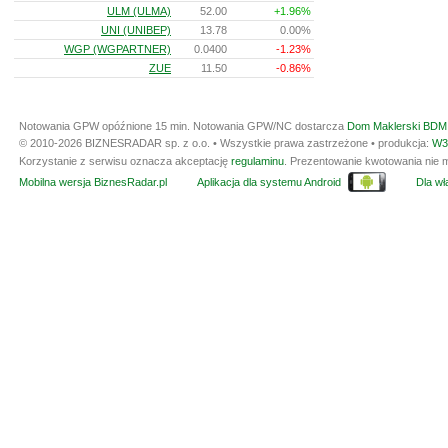
ULM (ULMA)
52.00
+1.96%
UNI (UNIBEP)
13.78
0.00%
WGP (WGPARTNER)
0.0400
-1.23%
ZUE
11.50
-0.86%
Notowania GPW opóźnione 15 min.
Notowania GPW/NC dostarcza
Dom Maklerski BDM 
© 2010-2026 BIZNESRADAR sp. z o.o. • Wszystkie prawa zastrzeżone • produkcja:
W3
Korzystanie z serwisu oznacza akceptację
regulaminu
. Prezentowanie kwotowania nie m
Mobilna wersja BiznesRadar.pl
Aplikacja dla systemu Android
Dla wła