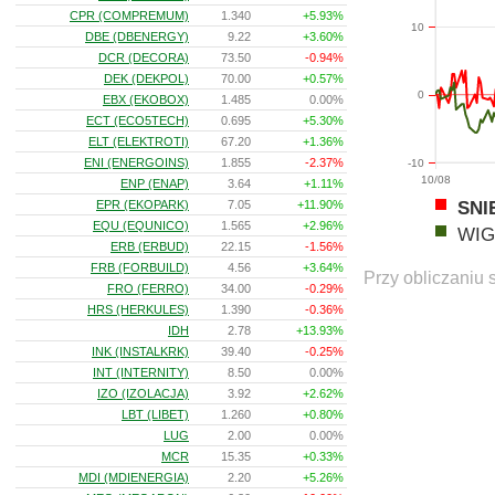
CPR (COMPREMUM)
1.340
+5.93%
10
DBE (DBENERGY)
9.22
+3.60%
DCR (DECORA)
73.50
-0.94%
DEK (DEKPOL)
70.00
+0.57%
0
EBX (EKOBOX)
1.485
0.00%
ECT (ECO5TECH)
0.695
+5.30%
ELT (ELEKTROTI)
67.20
+1.36%
ENI (ENERGOINS)
1.855
-2.37%
-10
10/08
ENP (ENAP)
3.64
+1.11%
SNI
EPR (EKOPARK)
7.05
+11.90%
EQU (EQUNICO)
1.565
+2.96%
WIG
ERB (ERBUD)
22.15
-1.56%
FRB (FORBUILD)
4.56
+3.64%
Przy obliczaniu 
FRO (FERRO)
34.00
-0.29%
HRS (HERKULES)
1.390
-0.36%
IDH
2.78
+13.93%
INK (INSTALKRK)
39.40
-0.25%
INT (INTERNITY)
8.50
0.00%
IZO (IZOLACJA)
3.92
+2.62%
LBT (LIBET)
1.260
+0.80%
LUG
2.00
0.00%
MCR
15.35
+0.33%
MDI (MDIENERGIA)
2.20
+5.26%