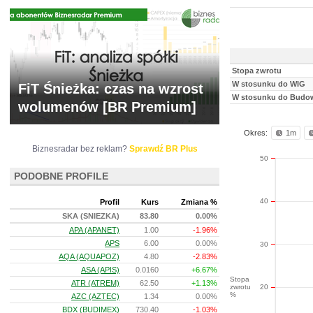
Stopa zwrotu
W stosunku do WIG
FiT Śnieżka: czas na wzrost
W stosunku do Budo
wolumenów [BR Premium]
Okres:
1m
Biznesradar bez reklam?
Sprawdź BR Plus
50
PODOBNE PROFILE
40
Profil
Kurs
Zmiana %
SKA (SNIEZKA)
83.80
0.00%
APA (APANET)
1.00
-1.96%
APS
6.00
0.00%
30
AQA (AQUAPOZ)
4.80
-2.83%
ASA (APIS)
0.0160
+6.67%
Stopa
ATR (ATREM)
62.50
+1.13%
zwrotu
20
%
AZC (AZTEC)
1.34
0.00%
BDX (BUDIMEX)
730.40
-1.03%