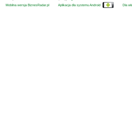
Mobilna wersja BiznesRadar.pl
Aplikacja dla systemu Android
Dla wła