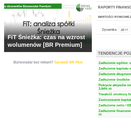
WYCENA
BR 
RAPORTY FINANS
WARTOŚCI RYNKOWE
Dynamika:
r/r
FiT Śnieżka: czas na wzrost
wolumenów [BR Premium]
TENDENCJE PO
Biznesradar bez reklam?
Sprawdź BR Plus
Zadłużenie ogólne: s
Zadłużenie kapitału 
Zadłużenie długoter
Zadłużenie środków t
Pokrycie aktywów trw
3.94% r/r
Trwałość struktury f
Zastosowanie kapitał
Zadłużenie netto / E
Zadłużenie finansow
r/r