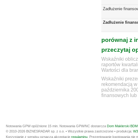
Zadłużenie finanso
Zadłużenie finans
porównaj z i
przeczytaj o
Wskaźniki oblicz
raportów kwartal
Wartości dla bra
Wskaźniki prezen
rekomendacją w 
października 20
finansowych lub 
Notowania GPW opóźnione 15 min.
Notowania GPW/NC dostarcza
Dom Maklerski BDM 
© 2010-2026 BIZNESRADAR sp. z o.o. • Wszystkie prawa zastrzeżone • produkcja:
W3
Korzystanie z serwisu oznacza akceptację
regulaminu
. Prezentowanie kwotowania nie m