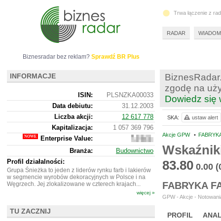
Trwa łączenie z ra
RADAR
WIADOM
Biznesradar bez reklam?
Sprawdź BR Plus
INFORMACJE
BiznesRadar.
zgodę na uży
ISIN:
PLSNZKA00033
Dowiedz się 
Data debiutu:
31.12.2003
Liczba akcji:
12 617 778
SKA:
ustaw alert
Kapitalizacja:
1 057 369 796
Akcje GPW
•
FABRYKA
Enterprise Value:
1
213
Wskaźnik
Branża:
Budownictwo
337
796
Profil działalności:
83.80
0.00
(
Grupa Śnieżka to jeden z liderów rynku farb i lakierów
w segmencie wyrobów dekoracyjnych w Polsce i na
FABRYKA F
Węgrzech. Jej zlokalizowane w czterech krajach...
więcej »
GPW - Akcje - Notowania
TU ZACZNIJ
PROFIL
ANAL