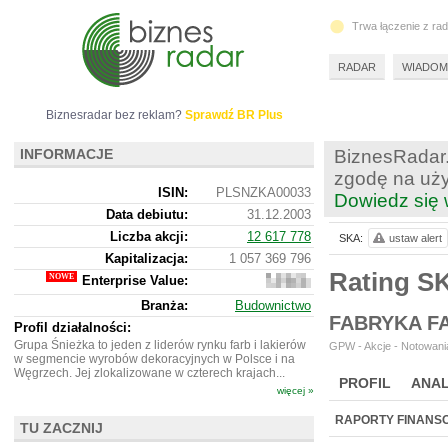
Trwa łączenie z ra
RADAR
WIADOM
Biznesradar bez reklam?
Sprawdź BR Plus
INFORMACJE
BiznesRadar.
zgodę na uży
ISIN:
PLSNZKA00033
Dowiedz się 
Data debiutu:
31.12.2003
Liczba akcji:
12 617 778
SKA:
ustaw alert
Kapitalizacja:
1 057 369 796
Rating S
Enterprise Value:
1
213
Branża:
Budownictwo
337
FABRYKA F
796
Profil działalności:
Grupa Śnieżka to jeden z liderów rynku farb i lakierów
GPW - Akcje - Notowania
w segmencie wyrobów dekoracyjnych w Polsce i na
Węgrzech. Jej zlokalizowane w czterech krajach...
PROFIL
ANAL
więcej »
WYCENA
BR 
RAPORTY FINANS
TU ZACZNIJ