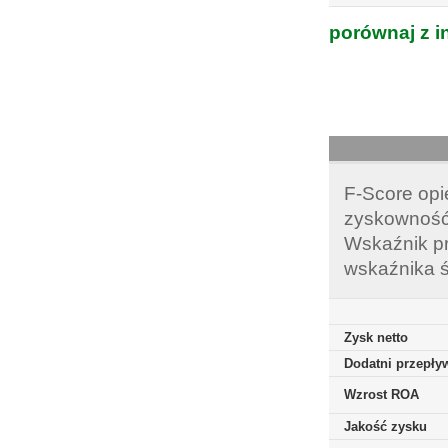
porównaj z i
F-Score opi
zyskowność,
Wskaźnik pr
wskaźnika ś
Zysk netto
Dodatni przepływ
Wzrost ROA
Jakość zysku