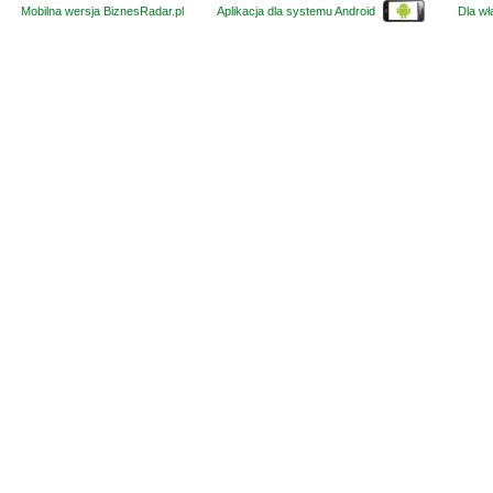
Mobilna wersja BiznesRadar.pl
Aplikacja dla systemu Android
Dla wła