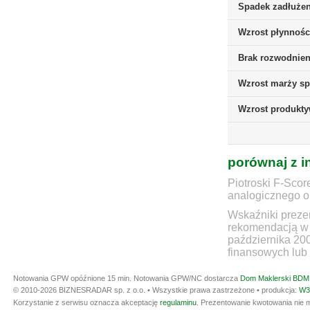
Spadek zadłużen
Wzrost płynnośc
Brak rozwodnieni
Wzrost marży sp
Wzrost produkt
porównaj z i
Piotroski F-Scor
analogicznego ok
Wskaźniki prezen
rekomendacją w 
października 20
finansowych lub 
Notowania GPW opóźnione 15 min.
Notowania GPW/NC dostarcza
Dom Maklerski BDM 
© 2010-2026 BIZNESRADAR sp. z o.o. • Wszystkie prawa zastrzeżone • produkcja:
W3
Korzystanie z serwisu oznacza akceptację
regulaminu
. Prezentowanie kwotowania nie m