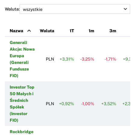
Waluta:
Nazwa
Waluta
1T
1m
3m
6
Generali
Akcje: Nowa
Europa
PLN
+3,31%
-3,25%
-1,71%
+9,31
(Generali
Fundusze
FIO)
Investor Top
50 Małych i
Średnich
PLN
+0,92%
-1,00%
+3,52%
+2,30
Spółek
(Investor
FIO)
Rockbridge