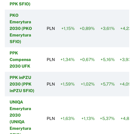
PPK SFIO)
PKO
Emerytura
2030 (PKO
PLN
+1,15%
+0,89%
+3,61%
+4,22
Emerytura
SFIO)
PPK
Compensa
PLN
+1,34%
+0,67%
+5,16%
+3,93
2030 UFK
PPK inPZU
2030 (PPK
PLN
+1,59%
+1,02%
+5,77%
+4,09
inPZU SFIO)
UNIQA
Emerytura
2030
PLN
+1,63%
+1,13%
+5,37%
+4,81
(UNIQA
Emerytura