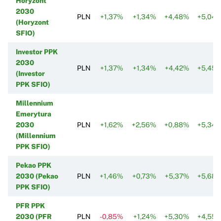
Horyzont
2030
PLN
+1,37%
+1,34%
+4,48%
+5,04
(Horyzont
SFIO)
Investor PPK
2030
PLN
+1,37%
+1,34%
+4,42%
+5,45
(Investor
PPK SFIO)
Millennium
Emerytura
2030
PLN
+1,62%
+2,56%
+0,88%
+5,34
(Millennium
PPK SFIO)
Pekao PPK
2030 (Pekao
PLN
+1,46%
+0,73%
+5,37%
+5,68
PPK SFIO)
PFR PPK
2030 (PFR
PLN
-0,85%
+1,24%
+5,30%
+4,55