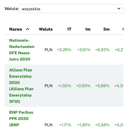
Waluta:
Nazwa
Waluta
1T
1m
3m
6
Nationale-
Nederlanden
PLN
+0,29%
+2,61%
+6,93%
+6,27
DFE Nasze
Jutro 2030
Allianz Plan
Emerytalny
2030
PLN
+1,55%
+0,93%
+5,66%
+4,33
(Allianz Plan
Emerytalny
SFIO)
BNP Paribas
PPK 2030
(BNP
PLN
+1,71%
+1,20%
+5,58%
+5,24