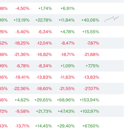
,88%
-4,50%
+1,74%
+6,91%
99%
+13,19%
+22,78%
+11,84%
+40,06%
,26%
-5,40%
-6,34%
+4,78%
+15,55%
,52%
-18,25%
-12,04%
-8,47%
-7,87%
,88%
-21,36%
-16,82%
-18,71%
-21,88%
,99%
-6,78%
-8,34%
+1,09%
+7,75%
,16%
-19,41%
-13,83%
-11,63%
-13,83%
,45%
-22,36%
-18,60%
-21,55%
-27,07%
,66%
+4,62%
+29,65%
+68,96%
+153,94%
,72%
-9,58%
+21,73%
+47,43%
+102,97%
,43%
-13,71%
+14,45%
+29,40%
+67,60%