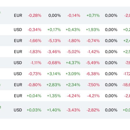
)
EUR
-0,28%
0,00%
-0,14%
+0,71%
0,00%
-2
USD
-0,34%
+0,17%
+0,43%
+1,93%
0,00%
+0
EUR
-1,66%
-5,13%
-1,80%
-0,74%
0,00%
+2
EUR
-1,83%
-3,46%
-5,02%
-1,42%
0,00%
+2
USD
-1,11%
-0,68%
+4,37%
-5,49%
0,00%
-7
USD
-0,73%
+3,14%
+3,09%
-6,38%
0,00%
-17
)
EUR
-0,80%
+2,83%
+2,34%
-7,50%
0,00%
-18
EUR
+0,04%
+1,35%
-4,24%
-4,21%
0,00%
-2
c
USD
+0,03%
+1,40%
-3,43%
-2,82%
0,00%
+0,