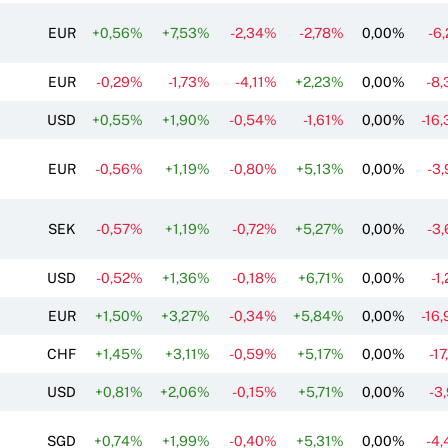
EUR
+0,56%
+7,53%
-2,34%
-2,78%
0,00%
-6
EUR
-0,29%
-1,73%
-4,11%
+2,23%
0,00%
-8
USD
+0,55%
+1,90%
-0,54%
-1,61%
0,00%
-16
EUR
-0,56%
+1,19%
-0,80%
+5,13%
0,00%
-3
SEK
-0,57%
+1,19%
-0,72%
+5,27%
0,00%
-3
USD
-0,52%
+1,36%
-0,18%
+6,71%
0,00%
-1
EUR
+1,50%
+3,27%
-0,34%
+5,84%
0,00%
-16
CHF
+1,45%
+3,11%
-0,59%
+5,17%
0,00%
-17
USD
+0,81%
+2,06%
-0,15%
+5,71%
0,00%
-3
SGD
+0,74%
+1,99%
-0,40%
+5,31%
0,00%
-4