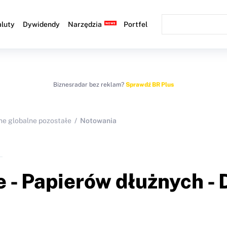
luty
Dywidendy
Narzędzia
Portfel
Biznesradar bez reklam?
Sprawdź BR Plus
ne globalne pozostałe
Notowania
 - Papierów dłużnych - 