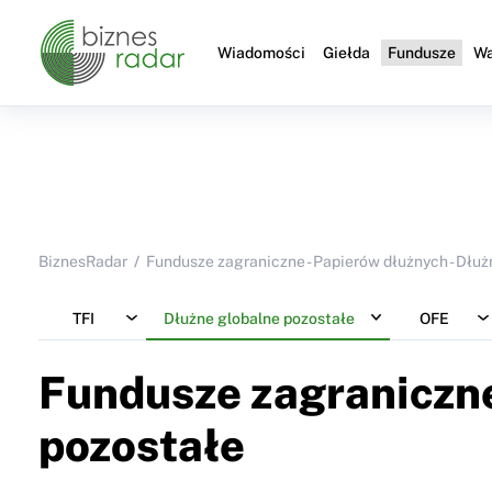
Wiadomości
Giełda
Fundusze
Wa
BiznesRadar
Fundusze zagraniczne - Papierów dłużnych - Dłuż
TFI
Dłużne globalne pozostałe
OFE
Fundusze zagraniczne
pozostałe