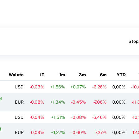
Stop
Waluta
1T
1m
3m
6m
YTD
USD
-0,03%
+1,56%
+0,07%
-6,26%
0,00%
-10
d
EUR
-0,08%
+1,34%
-0,45%
-7,06%
0,00%
-11
USD
-0,04%
+1,51%
-0,08%
-6,46%
0,00%
-10
d
EUR
-0,09%
+1,27%
-0,60%
-7,27%
0,00%
-12