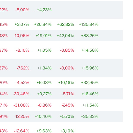
,22%
-8,90%
+4,23%
,35%
+3,07%
+26,84%
+62,82%
+135,84%
,38%
-10,96%
+19,01%
+42,04%
+88,26%
,97%
-8,10%
+1,05%
-0,85%
+14,58%
,67%
-7,62%
+1,84%
-0,06%
+15,96%
,20%
-4,52%
+6,03%
+10,16%
+32,95%
,94%
-30,46%
+0,27%
-5,71%
+16,46%
,71%
-31,08%
-0,86%
-7,45%
+11,54%
,91%
-12,25%
+10,40%
+5,70%
+35,33%
,43%
-12,64%
+9,63%
+3,10%