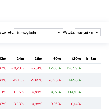
a zwrotu:
Waluta:
12m
24m
36m
60m
120m
1r
3m
,47%
-10,28%
-5,51%
+2,80%
+20,39%
,63%
-12,11%
-9,62%
-6,95%
+4,98%
,91%
-11,16%
-6,89%
+0,27%
+14,51%
,07%
-13,03%
-10,98%
-9,26%
-0,14%