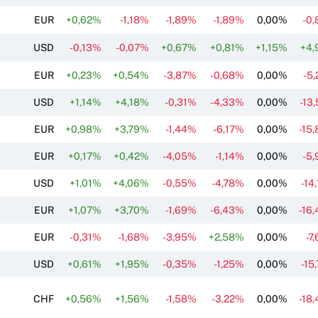
EUR
+0,62%
-1,18%
-1,89%
-1,89%
0,00%
-0
USD
-0,13%
-0,07%
+0,67%
+0,81%
+1,15%
+4,
EUR
+0,23%
+0,54%
-3,87%
-0,68%
0,00%
-5
USD
+1,14%
+4,18%
-0,31%
-4,33%
0,00%
-13
EUR
+0,98%
+3,79%
-1,44%
-6,17%
0,00%
-15
EUR
+0,17%
+0,42%
-4,05%
-1,14%
0,00%
-5
USD
+1,01%
+4,06%
-0,55%
-4,78%
0,00%
-14
EUR
+1,07%
+3,70%
-1,69%
-6,43%
0,00%
-16
EUR
-0,31%
-1,68%
-3,95%
+2,58%
0,00%
-7
USD
+0,61%
+1,95%
-0,35%
-1,25%
0,00%
-15
CHF
+0,56%
+1,56%
-1,58%
-3,22%
0,00%
-18