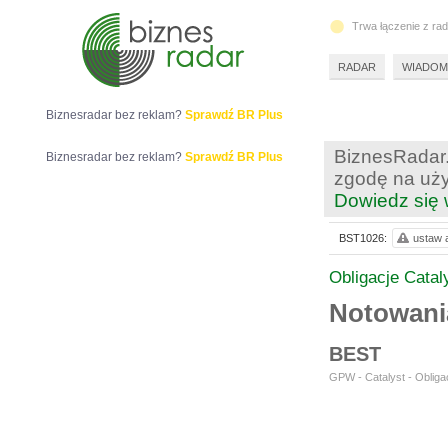
Trwa łączenie z ra
RADAR
WIADOM
Biznesradar bez reklam?
Sprawdź BR Plus
BiznesRadar.
Biznesradar bez reklam?
Sprawdź BR Plus
zgodę na uży
Dowiedz się 
BST1026:
ustaw a
Obligacje Catal
Notowan
BEST
GPW - Catalyst - Obligac