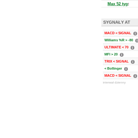
Max 52 tyg
:
SYGNAŁY AT
MACD < SIGNAL
Williams %R > -80
ULTIMATE < 70
MFI > 20
TRIX < SIGNAL
< Bollinger
MACD < SIGNAL
interwał dzienny