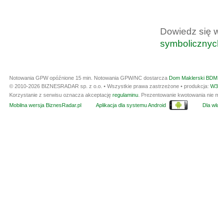
Dowiedz się 
symbolicznyc
Notowania GPW opóźnione 15 min.
Notowania GPW/NC dostarcza
Dom Maklerski BDM 
© 2010-2026 BIZNESRADAR sp. z o.o. • Wszystkie prawa zastrzeżone • produkcja:
W3
Korzystanie z serwisu oznacza akceptację
regulaminu
. Prezentowanie kwotowania nie m
Mobilna wersja BiznesRadar.pl
Aplikacja dla systemu Android
Dla wła