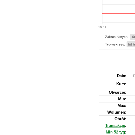
10:49
Zakres danych:
Typ wykresu:
l
Data:
0
Kurs
:
Otwarcie:
Min:
Max:
Wolumen:
Obrót:
Transakcje
:
Min 52 tyg
: