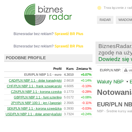
Trwa łączenie z ra
RADAR
WIADOM
Biznesradar bez reklam?
Sprawdź BR Plus
BiznesRadar.
Biznesradar bez reklam?
Sprawdź BR Plus
zgodę na uży
PODOBNE PROFILE
Dowiedz się 
Profil
Kurs
Zmiana %
EURPLN.NBP:
us
EUR/PLN NBP 1:1 - euro
4.3010
+0.07%
CAD/PLN NBP 1:1 - dolar kanadyjski
2.6618
+0.14%
Waluty NBP
•
CHF/PLN NBP 1:1 - frank szwajcarski
4.6005
-0.10%
Notowan
CZK/PLN NBP 1:1 - korona czeska
0.1773
-0.28%
GBP/PLN NBP 1:1 - funt szterling
5.0172
+0.08%
JPY/PLN NBP 100:1 - jen (Japonia)
2.3565
-0.11%
EUR/PLN NBP
SEK/PLN NBP 1:1 - korona szwedzka
0.3930
-0.03%
NBP - Średnie kursy wal
USD/PLN NBP 1:1 - dolar amerykański
3.7324
+0.24%