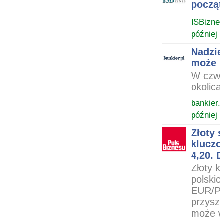
począ
ISBizne
później
Nadzie
może 
W czwa
okolic
bankier.
później
Złoty
klucz
4,20. 
Złoty 
polski
EUR/P
przysz
może 