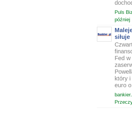
dochod
Puls Bi
później
Maleje
siłuje
Czwart
finans
Fed w 
zaserw
Powell
który i
euro o
bankier.
Przeczy