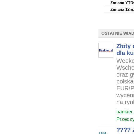
Zmiana YTD
Zmiana 12m
OSTATNIE WIA
Złoty 
dla k
Weeken
Wschod
oraz g
polska
EUR/PL
wyceni
na ryn
bankier.
Przeczy
???? 