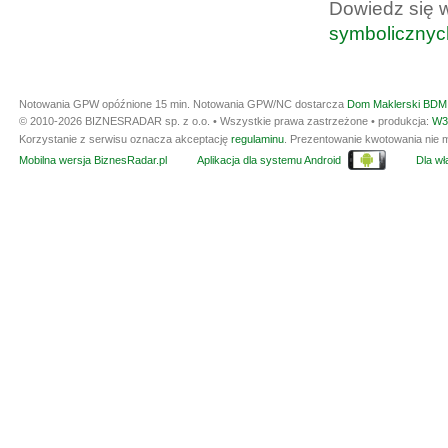
Dowiedz się 
symbolicznyc
Notowania GPW opóźnione 15 min.
Notowania GPW/NC dostarcza
Dom Maklerski BDM 
© 2010-2026 BIZNESRADAR sp. z o.o. • Wszystkie prawa zastrzeżone • produkcja:
W3
Korzystanie z serwisu oznacza akceptację
regulaminu
. Prezentowanie kwotowania nie m
Mobilna wersja BiznesRadar.pl
Aplikacja dla systemu Android
Dla wła