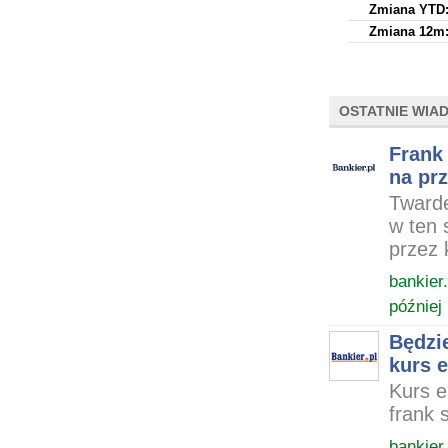
Zmiana YTD
Zmiana 12m
OSTATNIE WIA
Frank 
na pr
Twarde
w ten 
przez 
bankier.
później
Będzi
kurs 
Kurs e
frank 
bankier.