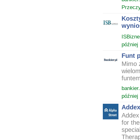
Przeczy
Koszt
wynios
ISBizne
później
Funt 
Mimo ż
wielom
funtem
bankier.
później
Addex
Addex 
for th
specia
Therap