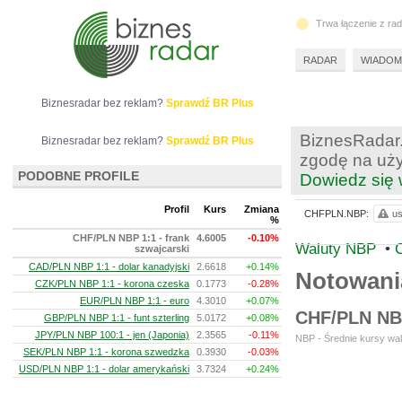
Trwa łączenie z ra
RADAR
WIADOM
Biznesradar bez reklam?
Sprawdź BR Plus
BiznesRadar.
Biznesradar bez reklam?
Sprawdź BR Plus
zgodę na uży
PODOBNE PROFILE
Dowiedz się 
Profil
Kurs
Zmiana
CHFPLN.NBP:
us
%
CHF/PLN NBP 1:1 - frank
4.6005
-0.10%
Waluty NBP
•
szwajcarski
CAD/PLN NBP 1:1 - dolar kanadyjski
2.6618
+0.14%
Notowan
CZK/PLN NBP 1:1 - korona czeska
0.1773
-0.28%
EUR/PLN NBP 1:1 - euro
4.3010
+0.07%
CHF/PLN NBP
GBP/PLN NBP 1:1 - funt szterling
5.0172
+0.08%
JPY/PLN NBP 100:1 - jen (Japonia)
2.3565
-0.11%
NBP - Średnie kursy wal
SEK/PLN NBP 1:1 - korona szwedzka
0.3930
-0.03%
USD/PLN NBP 1:1 - dolar amerykański
3.7324
+0.24%