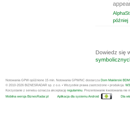
appear
AlphaSt
później
Dowiedz się 
symbolicznyc
Notowania GPW opóźnione 15 min.
Notowania GPW/NC dostarcza
Dom Maklerski BDM 
© 2010-2026 BIZNESRADAR sp. z o.o. • Wszystkie prawa zastrzeżone • produkcja:
W3
Korzystanie z serwisu oznacza akceptację
regulaminu
. Prezentowanie kwotowania nie m
Mobilna wersja BiznesRadar.pl
Aplikacja dla systemu Android
Dla wła