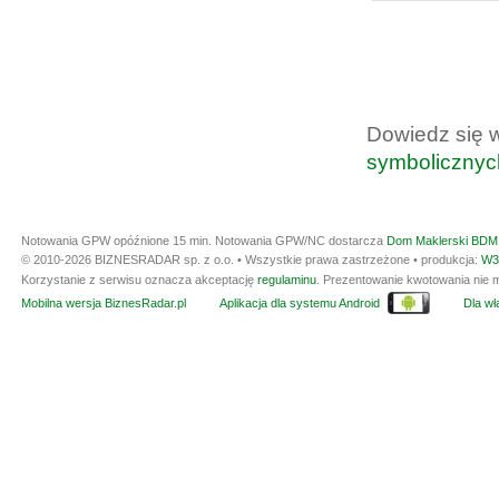
Dowiedz się 
symbolicznyc
Notowania GPW opóźnione 15 min.
Notowania GPW/NC dostarcza
Dom Maklerski BDM 
© 2010-2026 BIZNESRADAR sp. z o.o. • Wszystkie prawa zastrzeżone • produkcja:
W3
Korzystanie z serwisu oznacza akceptację
regulaminu
. Prezentowanie kwotowania nie m
Mobilna wersja BiznesRadar.pl
Aplikacja dla systemu Android
Dla wła