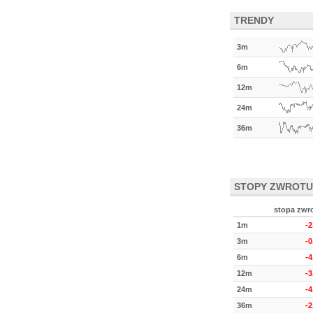
TRENDY
3m
6m
12m
24m
36m
STOPY ZWROTU
stopa zwr
1m
-
3m
-
6m
-
12m
-
24m
-
36m
-