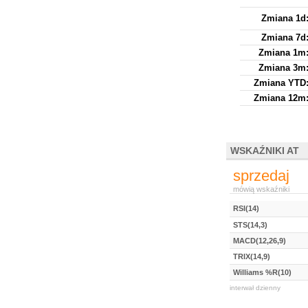
Zmiana 1d
Zmiana 7d
Zmiana 1m
Zmiana 3m
Zmiana YTD
Zmiana 12m
WSKAŹNIKI AT
sprzedaj
mówią wskaźniki
RSI(14)
STS(14,3)
MACD(12,26,9)
TRIX(14,9)
Williams %R(10)
interwał dzienny