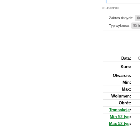
08:49
09:00
Zakres danych:
Typ wykresu:
l
Data:
0
Kurs
:
Otwarcie:
Min:
Max:
Wolumen:
Obrót:
Transakcje
:
Min 52 tyg
:
Max 52 tyg
: