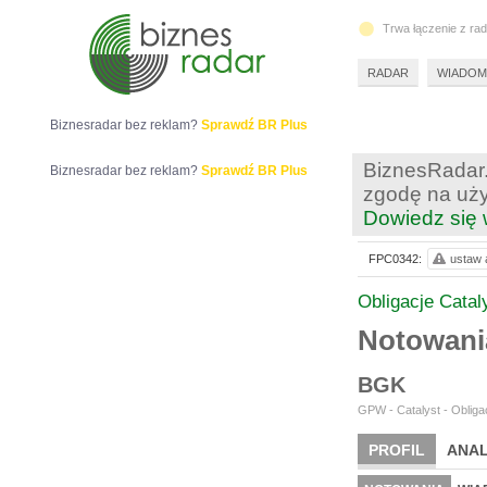
Trwa łączenie z ra
RADAR
WIADOM
Biznesradar bez reklam?
Sprawdź BR Plus
BiznesRadar.
Biznesradar bez reklam?
Sprawdź BR Plus
zgodę na uży
Dowiedz się 
FPC0342:
ustaw a
Obligacje Catal
Notowan
BGK
GPW - Catalyst - Obligac
PROFIL
ANAL