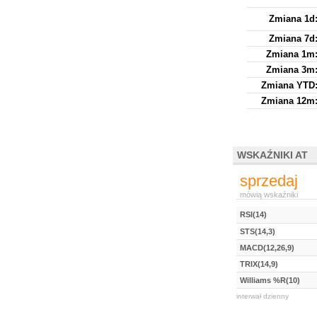
Zmiana 1d
Zmiana 7d
Zmiana 1m
Zmiana 3m
Zmiana YTD
Zmiana 12m
WSKAŹNIKI AT
sprzedaj
mówią wskaźniki
RSI(14)
STS(14,3)
MACD(12,26,9)
TRIX(14,9)
Williams %R(10)
interwał dzienny