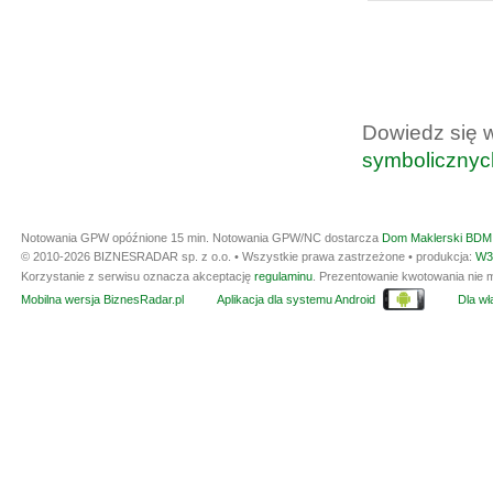
Dowiedz się 
symbolicznyc
Notowania GPW opóźnione 15 min.
Notowania GPW/NC dostarcza
Dom Maklerski BDM 
© 2010-2026 BIZNESRADAR sp. z o.o. • Wszystkie prawa zastrzeżone • produkcja:
W3
Korzystanie z serwisu oznacza akceptację
regulaminu
. Prezentowanie kwotowania nie m
Mobilna wersja BiznesRadar.pl
Aplikacja dla systemu Android
Dla wła