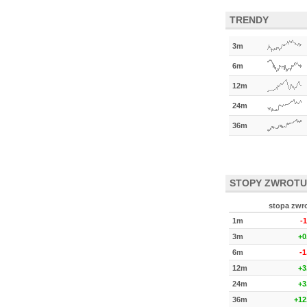
TRENDY
3m
6m
12m
24m
36m
STOPY ZWROTU
stopa zwr
1m
-
3m
+0
6m
-
12m
+3
24m
+3
36m
+12