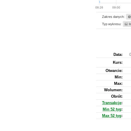
08:26
09:00
Zakres danych:
Typ wykresu:
l
Data:
0
Kurs
:
Otwarcie:
Min:
Max:
Wolumen:
Obrót:
Transakcje
:
Min 52 tyg
:
Max 52 tyg
: