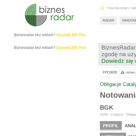
Trwa łączenie z ra
RADAR
WIADOM
Biznesradar bez reklam?
Sprawdź BR Plus
BiznesRadar.
Biznesradar bez reklam?
Sprawdź BR Plus
zgodę na uży
Dowiedz się 
FPC0630:
ustaw a
Obligacje Catal
Notowan
BGK
GPW - Catalyst - Obligac
PROFIL
ANAL