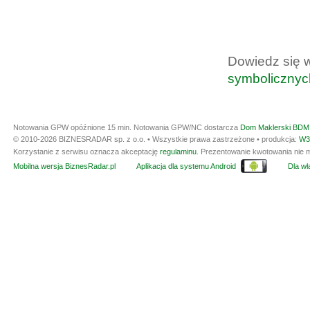
Dowiedz się 
symbolicznyc
Notowania GPW opóźnione 15 min.
Notowania GPW/NC dostarcza
Dom Maklerski BDM 
© 2010-2026 BIZNESRADAR sp. z o.o. • Wszystkie prawa zastrzeżone • produkcja:
W3
Korzystanie z serwisu oznacza akceptację
regulaminu
. Prezentowanie kwotowania nie m
Mobilna wersja BiznesRadar.pl
Aplikacja dla systemu Android
Dla wła