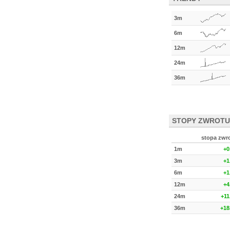
3m
6m
12m
24m
36m
STOPY ZWROTU
stopa zwr
1m
+0
3m
+1
6m
+1
12m
+4
24m
+11
36m
+18