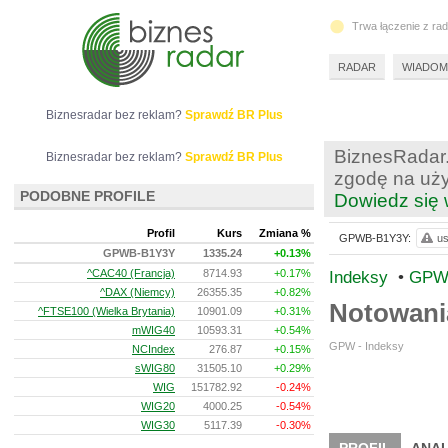
Trwa łączenie z ra
RADAR
WIADOM
Biznesradar bez reklam?
Sprawdź BR Plus
BiznesRadar.
Biznesradar bez reklam?
Sprawdź BR Plus
zgodę na uży
PODOBNE PROFILE
Dowiedz się 
Profil
Kurs
Zmiana %
GPWB-B1Y3Y:
us
GPWB-B1Y3Y
1335.24
+0.13%
^CAC40 (Francja)
8714.93
+0.17%
Indeksy
•
GPW
^DAX (Niemcy)
26355.35
+0.82%
Notowan
^FTSE100 (Wielka Brytania)
10901.09
+0.31%
mWIG40
10593.31
+0.54%
GPW - Indeksy
NCIndex
276.87
+0.15%
sWIG80
31505.10
+0.29%
WIG
151782.92
-0.24%
WIG20
4000.25
-0.54%
WIG30
5117.39
-0.30%