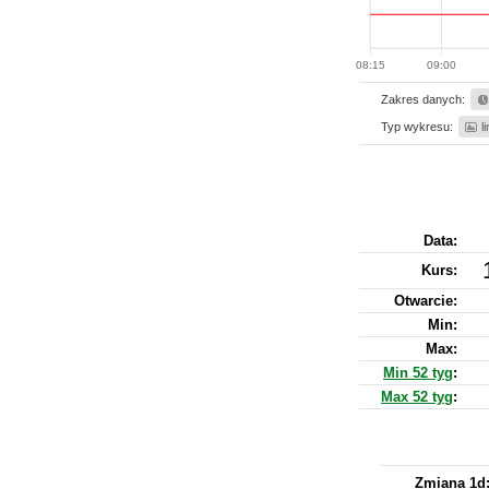
08:15
09:00
Zakres danych:
Typ wykresu:
l
Data:
Kurs
:
Otwarcie:
Min:
Max:
Min 52 tyg
:
Max 52 tyg
:
Zmiana 1d