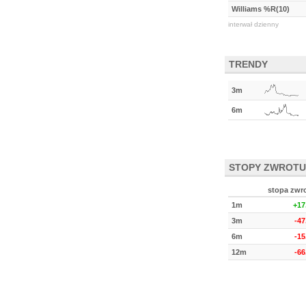
Williams %R(10)
interwał dzienny
TRENDY
3m
6m
STOPY ZWROTU
stopa zwr
1m
+17
3m
-4
6m
-1
12m
-6