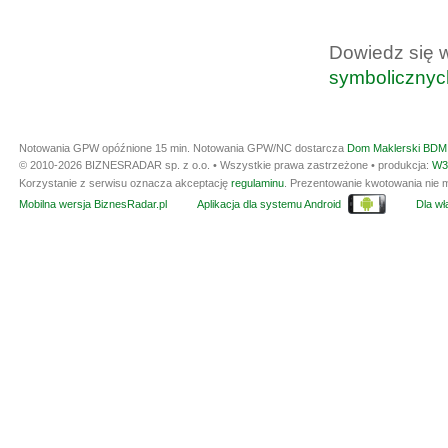
Dowiedz się 
symbolicznyc
Notowania GPW opóźnione 15 min.
Notowania GPW/NC dostarcza
Dom Maklerski BDM 
© 2010-2026 BIZNESRADAR sp. z o.o. • Wszystkie prawa zastrzeżone • produkcja:
W3
Korzystanie z serwisu oznacza akceptację
regulaminu
. Prezentowanie kwotowania nie m
Mobilna wersja BiznesRadar.pl
Aplikacja dla systemu Android
Dla wła