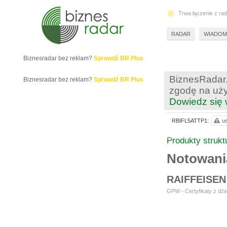
Trwa łączenie z ra
RADAR
WIADOM
Biznesradar bez reklam?
Sprawdź BR Plus
BiznesRadar.
Biznesradar bez reklam?
Sprawdź BR Plus
zgodę na uży
Dowiedz się 
RBIFL5ATTP1:
us
Produkty struk
Notowan
RAIFFEISEN
GPW - Certyfikaty z dźw