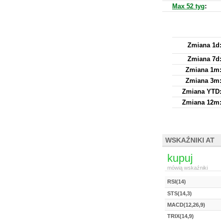
Max 52 tyg
:
Zmiana 1d
Zmiana 7d
Zmiana 1m
Zmiana 3m
Zmiana YTD
Zmiana 12m
WSKAŹNIKI AT
kupuj
mówią wskaźniki
RSI(14)
STS(14,3)
MACD(12,26,9)
TRIX(14,9)