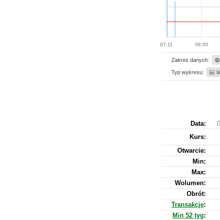
07:11
08:00
Zakres danych:
Typ wykresu:
l
Data:
0
Kurs
:
Otwarcie:
Min:
Max:
Wolumen:
Obrót:
Transakcje
:
Min 52 tyg
: