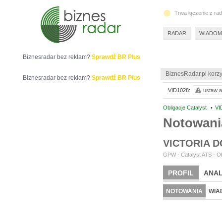
Trwa łączenie z ra
RADAR
WIADOM
Biznesradar bez reklam?
Sprawdź BR Plus
BiznesRadar.pl korzy
Biznesradar bez reklam?
Sprawdź BR Plus
VID1028:
ustaw a
Obligacje Catalyst
•
VI
Notowani
VICTORIA 
GPW - Catalyst ATS - Ob
PROFIL
ANAL
NOTOWANIA
WIA