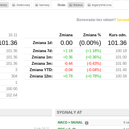
iniowy
świecowy
barowy
Skala:
liniowa
logarytmiczna
Biznesradar bez reklam?
Sprawd
16:11
Zmiana
Zmiana %
Kurs odn.
101.36
0.00
(0.00%)
101.36
Zmiana 1d:
101.36
Zmiana 7d:
+1.18
(+1.18%)
100.18
101.36
Zmiana 1m:
+0.36
(+0.36%)
101.00
101.36
Zmiana 3m:
-0.44
(-0.43%)
101.80
3
Zmiana YTD:
-0.04
(-0.04%)
101.40
304
Zmiana 12m:
+0.78
(+0.78%)
100.58
1
100.00
102.64
SYGNAŁY AT
MACD > SIGNAL
6 si
6 sie 16:11