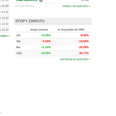
e 15:59
Biała Marubozu
10 kwi
e 15:59
interwał dzienny
zobacz na wykresie »
ip 14:32
ip 14:32
STOPY ZWROTU
ip 14:32
stopa zwrotu
w stosunku do WIG
ip 14:32
1m
+0.36%
-8.58%
gnałów »
3m
-0.43%
-14.50%
6m
+1.14%
-20.28%
12m
+0.78%
-39.77%
porównaj na wykresie »
...