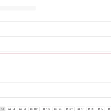
1d
3d
5d
10d
1m
3m
6m
1r
3l
5l