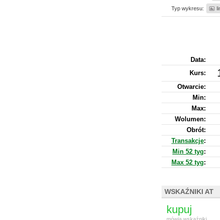
Typ wykresu:
l
Data:
Kurs
:
Otwarcie:
Min:
Max:
Wolumen:
Obrót:
Transakcje
:
Min 52 tyg
:
Max 52 tyg
:
WSKAŹNIKI AT
kupuj
mówią wskaźniki