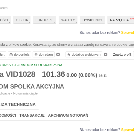
darem
OŚCI
GIEŁDA
FUNDUSZE
WALUTY
DYWIDENDY
NARZĘDZIA
Biznesradar bez reklam?
Sprawd
sta z plików cookie. Korzystając ze strony wyrażasz zgodę na używanie cookie, zg
lert
do portfela
do radaru
dodaj do ulubionych
Znajdź profil:
D1028 VICTORIA DOM SPOLKA AKCYJNA
a VID1028
101.36
0.00
(0.00%)
16:11
DOM SPOLKA AKCYJNA
ligacje - Notowania ciągłe
IZA TECHNICZNA
DOMOŚCI
TRANSAKCJE
ARCHIWUM NOTOWAŃ
Biznesradar bez reklam?
Sprawd