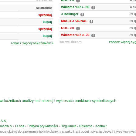
ROC > 0
4 si
Williams %R > -80
4 si
neutralnie
< Bollinger
29 l
sprzedaj
MACD < SIGNAL
29 l
kupuj
ROC < 0
29 l
sprzedaj
Williams %R < -20
29 l
kupuj
interwał dzienny
zobacz więcej sy
zobacz więcej wskaźników »
wskaźnikach analizy technicznej
i
wykresach punktowo-symbolicznych
.
S.A.
media.pl
•
O nas
•
Polityka prywatności
•
Regulamin
•
Reklama
•
Kontakt
ogą służyć do zawierania jakichkolwiek transakcji, ani podejmowania decyzji inwestycyjnych