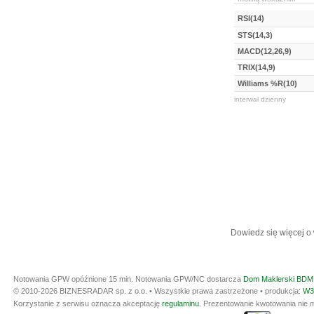
RSI(14)
STS(14,3)
MACD(12,26,9)
TRIX(14,9)
Williams %R(10)
interwał dzienny
Dowiedz się więcej o
Notowania GPW opóźnione 15 min.
Notowania GPW/NC dostarcza
Dom Maklerski BDM 
© 2010-2026 BIZNESRADAR sp. z o.o. • Wszystkie prawa zastrzeżone • produkcja:
W3
Korzystanie z serwisu oznacza akceptację
regulaminu
. Prezentowanie kwotowania nie m