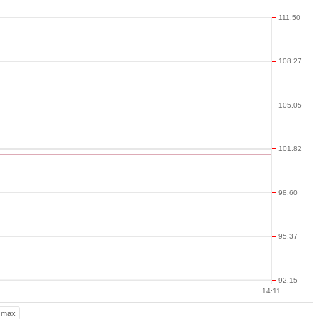
111.50
108.27
105.05
101.82
98.60
95.37
92.15
14:11
max