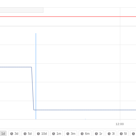
12:00
1d
3d
5d
10d
1m
3m
6m
1r
3l
5l