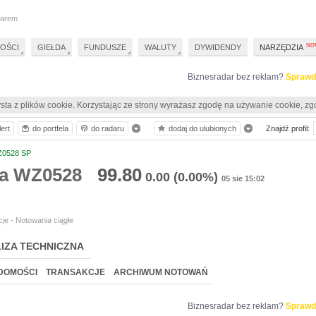
darem
OŚCI
GIEŁDA
FUNDUSZE
WALUTY
DYWIDENDY
NARZĘDZIA
Biznesradar bez reklam?
Sprawd
sta z plików cookie. Korzystając ze strony wyrażasz zgodę na używanie cookie, zg
ert
do portfela
do radaru
dodaj do ulubionych
Znajdź profil:
0528 SP
ia WZ0528
99.80
0.00
(0.00%)
05 sie 15:02
je - Notowania ciągłe
IZA TECHNICZNA
DOMOŚCI
TRANSAKCJE
ARCHIWUM NOTOWAŃ
Biznesradar bez reklam?
Sprawd