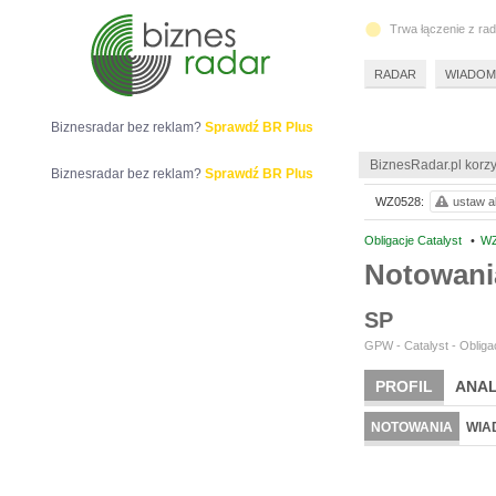
Trwa łączenie z ra
RADAR
WIADOM
Biznesradar bez reklam?
Sprawdź BR Plus
BiznesRadar.pl korzy
Biznesradar bez reklam?
Sprawdź BR Plus
WZ0528:
ustaw al
Obligacje Catalyst
•
WZ
Notowan
SP
GPW - Catalyst - Obligac
PROFIL
ANAL
NOTOWANIA
WIA