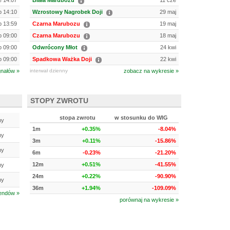
e 14:07
Biała Marubozu
11 cze
ip 14:10
Wzrostowy Nagrobek Doji
29 maj
ip 13:59
Czarna Marubozu
19 maj
ip 09:00
Czarna Marubozu
18 maj
ip 09:00
Odwrócony Młot
24 kwi
ip 09:00
Spadkowa Ważka Doji
22 kwi
gnałów »
interwał dzienny
zobacz na wykresie »
STOPY ZWROTU
stopa zwrotu
w stosunku do WIG
ny
1m
+0.35%
-8.04%
ny
3m
+0.11%
-15.86%
ny
6m
-0.23%
-21.20%
12m
+0.51%
-41.55%
ny
24m
+0.22%
-90.90%
ny
36m
+1.94%
-109.09%
rendów »
porównaj na wykresie »