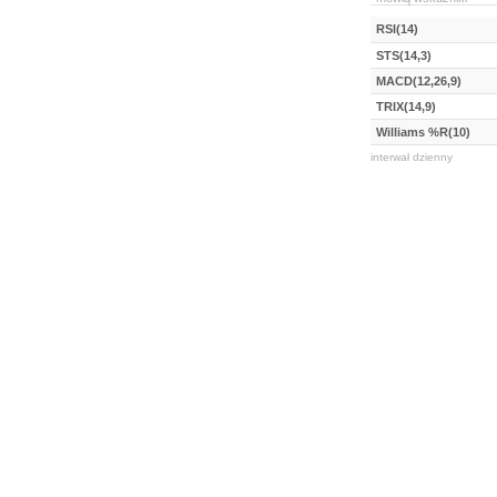
RSI(14)
STS(14,3)
MACD(12,26,9)
TRIX(14,9)
Williams %R(10)
interwał dzienny