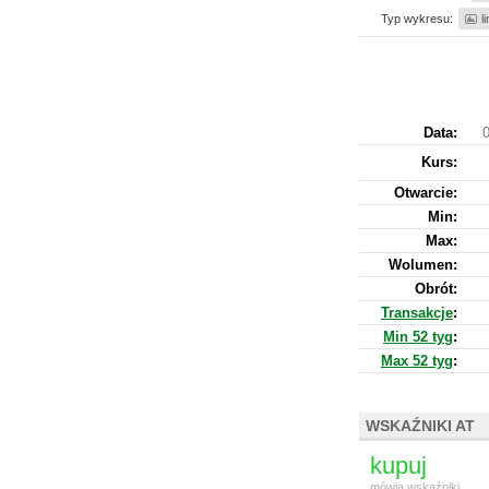
Typ wykresu:
l
Data:
0
Kurs
:
Otwarcie:
Min:
Max:
Wolumen:
Obrót:
Transakcje
:
Min 52 tyg
:
Max 52 tyg
:
WSKAŹNIKI AT
kupuj
mówią wskaźniki