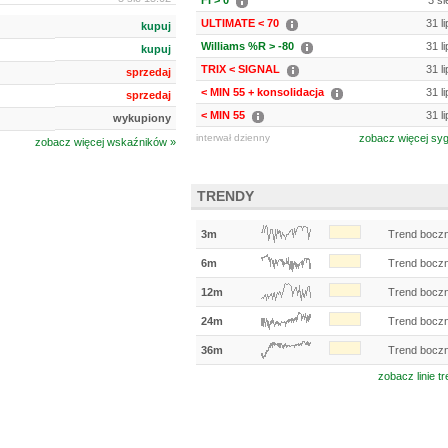
FI > 0
3 si
ULTIMATE < 70
31 l
kupuj
Williams %R > -80
31 l
kupuj
TRIX < SIGNAL
31 l
sprzedaj
< MIN 55 + konsolidacja
31 l
sprzedaj
< MIN 55
31 l
wykupiony
interwał dzienny
zobacz więcej sy
zobacz więcej wskaźników »
TRENDY
3m
Trend bocz
6m
Trend bocz
12m
Trend bocz
24m
Trend bocz
36m
Trend bocz
zobacz linie t