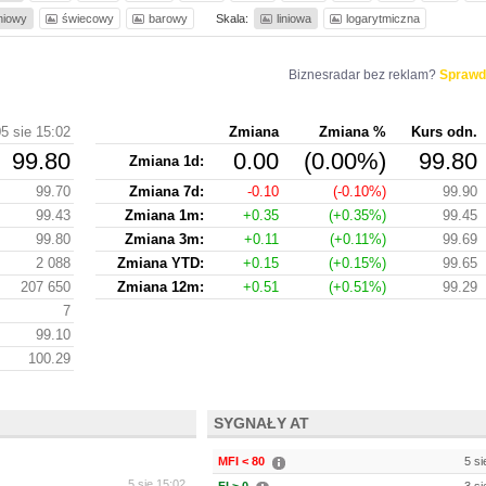
iniowy
świecowy
barowy
Skala:
liniowa
logarytmiczna
Biznesradar bez reklam?
Sprawd
5 sie 15:02
Zmiana
Zmiana %
Kurs odn.
99.80
0.00
(0.00%)
99.80
Zmiana 1d:
99.70
Zmiana 7d:
-0.10
(-0.10%)
99.90
99.43
Zmiana 1m:
+0.35
(+0.35%)
99.45
99.80
Zmiana 3m:
+0.11
(+0.11%)
99.69
2 088
Zmiana YTD:
+0.15
(+0.15%)
99.65
207 650
Zmiana 12m:
+0.51
(+0.51%)
99.29
7
99.10
100.29
SYGNAŁY AT
MFI < 80
5 si
5 sie 15:02