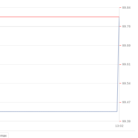
99.84
99.76
99.69
99.61
99.54
99.47
99.39
13:02
max