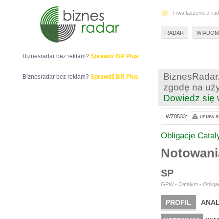
Trwa łączenie z ra
RADAR
WIADOM
Biznesradar bez reklam?
Sprawdź BR Plus
BiznesRadar.
Biznesradar bez reklam?
Sprawdź BR Plus
zgodę na uży
Dowiedz się 
WZ0533:
ustaw al
Obligacje Catal
Notowan
SP
GPW - Catalyst - Obligac
PROFIL
ANAL