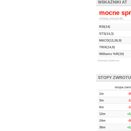
WSKAŹNIKI AT
mocne spr
mówią wskaźniki
RSI(14)
STS(14,3)
MACD(12,26,9)
TRIX(14,9)
Williams %R(10)
interwał dzienny
STOPY ZWROTU
stopa zwr
1m
-
3m
-
6m
-
12m
+1
24m
-
36m
+1