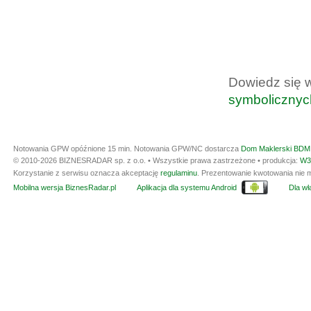
Dowiedz się 
symbolicznyc
Notowania GPW opóźnione 15 min.
Notowania GPW/NC dostarcza
Dom Maklerski BDM 
© 2010-2026 BIZNESRADAR sp. z o.o. • Wszystkie prawa zastrzeżone • produkcja:
W3
Korzystanie z serwisu oznacza akceptację
regulaminu
. Prezentowanie kwotowania nie m
Mobilna wersja BiznesRadar.pl
Aplikacja dla systemu Android
Dla wła