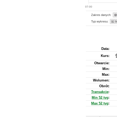
07:00
Zakres danych:
Typ wykresu:
l
Data:
Kurs
:
Otwarcie:
Min:
Max:
Wolumen:
Obrót:
Transakcje
:
Min 52 tyg
:
Max 52 tyg
: