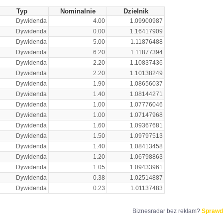
Typ
Nominalnie
Dzielnik
Dywidenda
4.00
1.09900987
Dywidenda
0.00
1.16417909
Dywidenda
5.00
1.11876488
Dywidenda
6.20
1.11877394
Dywidenda
2.20
1.10837436
Dywidenda
2.20
1.10138249
Dywidenda
1.90
1.08656037
Dywidenda
1.40
1.08144271
Dywidenda
1.00
1.07776046
Dywidenda
1.00
1.07147968
Dywidenda
1.60
1.09367681
Dywidenda
1.50
1.09797513
Dywidenda
1.40
1.08413458
Dywidenda
1.20
1.06798863
Dywidenda
1.05
1.09433961
Dywidenda
0.38
1.02514887
Dywidenda
0.23
1.01137483
Biznesradar bez reklam?
Sprawd