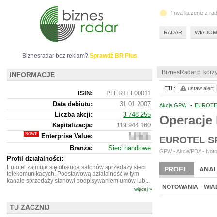
Trwa łączenie z ra
RADAR
WIADOM
Biznesradar bez reklam?
Sprawdź BR Plus
BiznesRadar.pl korzy
INFORMACJE
ETL:
ustaw alert
ISIN:
PLERTEL00011
Data debiutu:
31.01.2007
Akcje GPW
•
EUROTEL
Liczba akcji:
3 748 255
Operacje
Kapitalizacja:
119 944 160
Enterprise Value:
78
EUROTEL S
152
Branża:
Sieci handlowe
160
GPW - Akcje/PDA - Noto
Profil działalności:
Eurotel zajmuje się obsługą salonów sprzedaży sieci
PROFIL
ANAL
telekomunikacych. Podstawową działalność w tym
kanale sprzedaży stanowi podpisywaniem umów lub...
NOTOWANIA
WIA
więcej »
TU ZACZNIJ