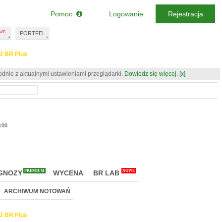
Pomoc
Logowanie
Rejestracja
PORTFEL
ź BR Plus
odnie z aktualnymi ustawieniami przeglądarki.
Dowiedz się więcej.
[x]
:00
PREMIUM
NOWE
GNOZY
WYCENA
BR LAB
ARCHIWUM NOTOWAŃ
ź BR Plus