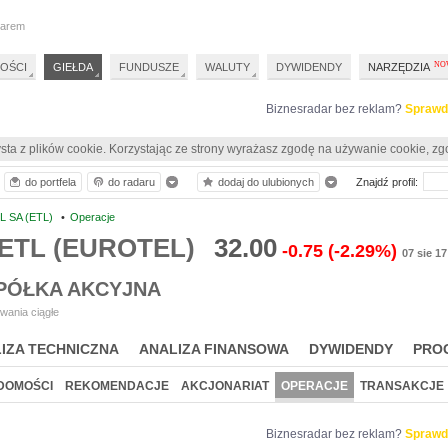
darem
OŚCI
GIEŁDA
FUNDUSZE
WALUTY
DYWIDENDY
NARZĘDZIA
Biznesradar bez reklam?
Sprawd
sta z plików cookie. Korzystając ze strony wyrażasz zgodę na używanie cookie, zg
do portfela
do radaru
dodaj do ulubionych
Znajdź profil:
 SA (ETL)
•
Operacje
 ETL (EUROTEL)
32.00
-0.75
(-2.29%)
07 sie 17
PÓŁKA AKCYJNA
wania ciągłe
IZA TECHNICZNA
ANALIZA FINANSOWA
DYWIDENDY
PRO
DOMOŚCI
REKOMENDACJE
AKCJONARIAT
OPERACJE
TRANSAKCJE
Biznesradar bez reklam?
Sprawd