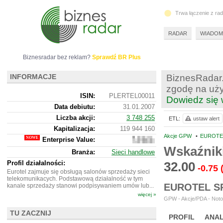
Trwa łączenie z ra
RADAR
WIADOM
Biznesradar bez reklam?
Sprawdź BR Plus
INFORMACJE
BiznesRadar.
zgodę na uży
ISIN:
PLERTEL00011
Dowiedz się 
Data debiutu:
31.01.2007
Liczba akcji:
3 748 255
ETL:
ustaw alert
Kapitalizacja:
119 944 160
Akcje GPW
•
EUROTEL
Enterprise Value:
78
152
Wskaźnik
Branża:
Sieci handlowe
160
Profil działalności:
32.00
-0.75
Eurotel zajmuje się obsługą salonów sprzedaży sieci
telekomunikacych. Podstawową działalność w tym
EUROTEL S
kanale sprzedaży stanowi podpisywaniem umów lub...
więcej »
GPW - Akcje/PDA - Noto
TU ZACZNIJ
PROFIL
ANAL