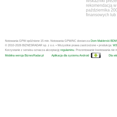
Wskaźniki prezen
rekomendacją w 
października 20
finansowych lub 
Notowania GPW opóźnione 15 min.
Notowania GPW/NC dostarcza
Dom Maklerski BDM 
© 2010-2026 BIZNESRADAR sp. z o.o. • Wszystkie prawa zastrzeżone • produkcja:
W3
Korzystanie z serwisu oznacza akceptację
regulaminu
. Prezentowanie kwotowania nie m
Mobilna wersja BiznesRadar.pl
Aplikacja dla systemu Android
Dla wła