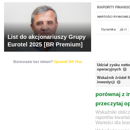
WYCENA
BR 
RAPORTY FINANS
WARTOŚCI RYNKOWE
Dynamika:
r/r
List do akcjonariuszy Grupy
Eurotel 2025 [BR Premium]
Biznesradar bez reklam?
Sprawdź BR Plus
Udział zysku nett
operacyjnych
Wskaźnik źródeł 
inwestycji
porównaj z i
przeczytaj o
Wskaźniki oblicz
raportów kwartal
Wartości dla bra