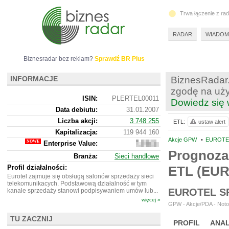
Trwa łączenie z ra
RADAR
WIADOM
Biznesradar bez reklam?
Sprawdź BR Plus
INFORMACJE
BiznesRadar.
zgodę na uży
ISIN:
PLERTEL00011
Dowiedz się 
Data debiutu:
31.01.2007
Liczba akcji:
3 748 255
ETL:
ustaw alert
Kapitalizacja:
119 944 160
Akcje GPW
•
EUROTEL
Enterprise Value:
78
152
Prognoza
Branża:
Sieci handlowe
160
Profil działalności:
ETL (EU
Eurotel zajmuje się obsługą salonów sprzedaży sieci
telekomunikacych. Podstawową działalność w tym
EUROTEL S
kanale sprzedaży stanowi podpisywaniem umów lub...
więcej »
GPW - Akcje/PDA - Noto
TU ZACZNIJ
PROFIL
ANAL