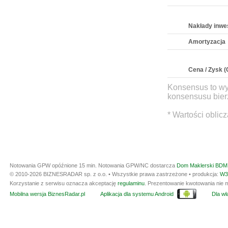
Nakłady inwe
Amortyzacja
Cena / Zysk (
Konsensus to wy
konsensusu bierz
* Wartości oblic
Notowania GPW opóźnione 15 min.
Notowania GPW/NC dostarcza
Dom Maklerski BDM 
© 2010-2026 BIZNESRADAR sp. z o.o. • Wszystkie prawa zastrzeżone • produkcja:
W3
Korzystanie z serwisu oznacza akceptację
regulaminu
. Prezentowanie kwotowania nie m
Mobilna wersja BiznesRadar.pl
Aplikacja dla systemu Android
Dla wła