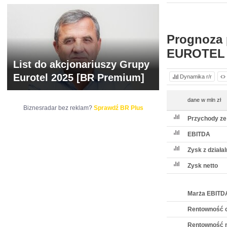
WYCENA
BR 
Prognoza 
EUROTEL
List do akcjonariuszy Grupy
Eurotel 2025 [BR Premium]
Dynamika r/r
dane w mln zł
Biznesradar bez reklam?
Sprawdź BR Plus
Przychody ze
EBITDA
Zysk z działa
Zysk netto
Marża EBITD
Rentowność 
Rentowność n