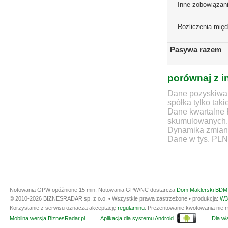
Inne zobowiązan
Rozliczenia mię
Pasywa razem
porównaj z i
Dane pozyskiwan
spółka tylko taki
Dane kwartalne 
skumulowanych.
Dynamika zmian d
Dane w tys. PLN
Notowania GPW opóźnione 15 min.
Notowania GPW/NC dostarcza
Dom Maklerski BDM 
© 2010-2026 BIZNESRADAR sp. z o.o. • Wszystkie prawa zastrzeżone • produkcja:
W3
Korzystanie z serwisu oznacza akceptację
regulaminu
. Prezentowanie kwotowania nie m
Mobilna wersja BiznesRadar.pl
Aplikacja dla systemu Android
Dla wła