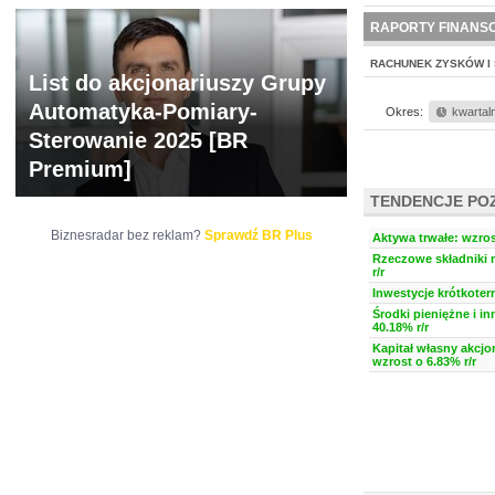
NOWE
BR LAB
RAPORTY FINANS
RACHUNEK ZYSKÓW I 
List do akcjonariuszy Grupy
Automatyka-Pomiary-
Okres:
kwartal
Sterowanie 2025 [BR
Premium]
TENDENCJE PO
Biznesradar bez reklam?
Sprawdź BR Plus
Aktywa trwałe: wzros
Rzeczowe składniki 
r/r
Inwestycje krótkoter
Środki pieniężne i i
40.18% r/r
Kapitał własny akcjo
wzrost o 6.83% r/r