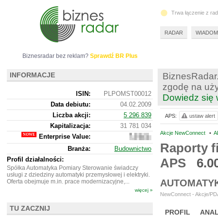
Trwa łączenie z ra
RADAR
WIADOM
Biznesradar bez reklam?
Sprawdź BR Plus
INFORMACJE
BiznesRadar.
zgodę na uży
ISIN:
PLPOMST00012
Dowiedz się 
Data debiutu:
04.02.2009
Liczba akcji:
5 296 839
APS:
ustaw alert
Kapitalizacja:
31 781 034
Akcje NewConnect
•
A
Enterprise Value:
18
398
Raporty f
Branża:
Budownictwo
034
Profil działalności:
APS
6.0
Spółka Automatyka Pomiary Sterowanie świadczy
usługi z dziedziny automatyki przemysłowej i elektryki.
AUTOMATYK
Oferta obejmuje m.in. prace modernizacyjne,...
więcej »
NewConnect - Akcje/PDA
TU ZACZNIJ
PROFIL
ANAL