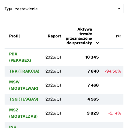
Typ:
Aktywa
trwałe
Profil
Raport
r/r
przeznaczone
do sprzedaży
PBX
2026/Q1
10 345
(PEKABEX)
TRK (TRAKCJA)
2026/Q1
7 840
-94,56%
MSW
2026/Q1
7 468
(MOSTALWAR)
TSG (TESGAS)
2026/Q1
4 965
MSZ
2026/Q1
3 823
-5,14%
(MOSTALZAB)
INK