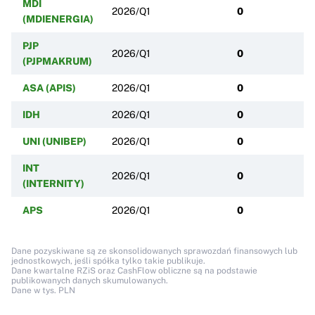
MDI
2026/Q1
0
(MDIENERGIA)
PJP
2026/Q1
0
(PJPMAKRUM)
ASA (APIS)
2026/Q1
0
IDH
2026/Q1
0
UNI (UNIBEP)
2026/Q1
0
INT
2026/Q1
0
(INTERNITY)
APS
2026/Q1
0
Dane pozyskiwane są ze skonsolidowanych sprawozdań finansowych lub
jednostkowych, jeśli spółka tylko takie publikuje.
Dane kwartalne RZiS oraz CashFlow obliczne są na podstawie
publikowanych danych skumulowanych.
Dane w tys. PLN